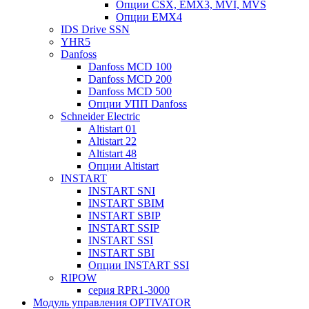
Опции CSX, EMX3, MVI, MVS
Опции EMX4
IDS Drive SSN
YHR5
Danfoss
Danfoss MCD 100
Danfoss MCD 200
Danfoss MCD 500
Опции УПП Danfoss
Schneider Electric
Altistart 01
Altistart 22
Altistart 48
Опции Altistart
INSTART
INSTART SNI
INSTART SBIM
INSTART SBIP
INSTART SSIP
INSTART SSI
INSTART SBI
Опции INSTART SSI
RIPOW
серия RPR1-3000
Модуль управления OPTIVATOR