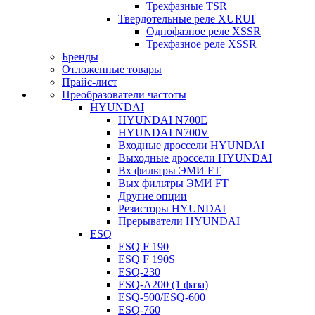
Трехфазные TSR
Твердотельные реле XURUI
Однофазное реле XSSR
Трехфазное реле XSSR
Бренды
Отложенные товары
Прайс-лист
Преобразователи частоты
HYUNDAI
HYUNDAI N700E
HYUNDAI N700V
Входные дроссели HYUNDAI
Выходные дроссели HYUNDAI
Вх фильтры ЭМИ FT
Вых фильтры ЭМИ FT
Другие опции
Резисторы HYUNDAI
Прерыватели HYUNDAI
ESQ
ESQ F 190
ESQ F 190S
ESQ-230
ESQ-A200 (1 фаза)
ESQ-500/ESQ-600
ESQ-760