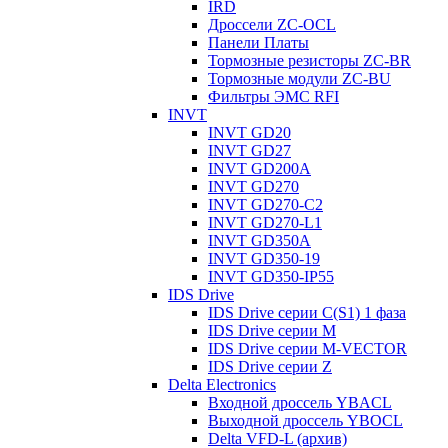
IRD
Дроссели ZC-OCL
Панели Платы
Тормозные резисторы ZC-BR
Тормозные модули ZC-BU
Фильтры ЭМС RFI
INVT
INVT GD20
INVT GD27
INVT GD200A
INVT GD270
INVT GD270-C2
INVT GD270-L1
INVT GD350A
INVT GD350-19
INVT GD350-IP55
IDS Drive
IDS Drive серии C(S1) 1 фаза
IDS Drive серии M
IDS Drive серии M-VECTOR
IDS Drive серии Z
Delta Electronics
Входной дроссель YBACL
Выходной дроссель YBOCL
Delta VFD-L (архив)