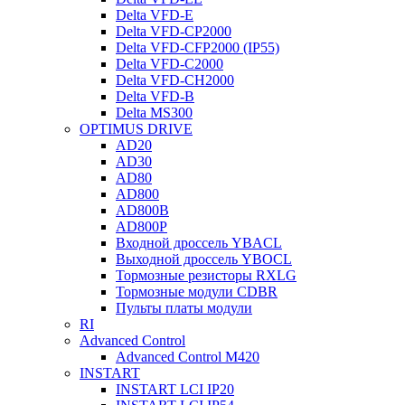
Delta VFD-E
Delta VFD-CP2000
Delta VFD-CFP2000 (IP55)
Delta VFD-C2000
Delta VFD-CH2000
Delta VFD-B
Delta MS300
OPTIMUS DRIVE
AD20
AD30
AD80
AD800
AD800B
AD800P
Входной дроссель YBACL
Выходной дроссель YBOCL
Тормозные резисторы RXLG
Тормозные модули CDBR
Пульты платы модули
RI
Advanced Control
Advanced Control M420
INSTART
INSTART LCI IP20