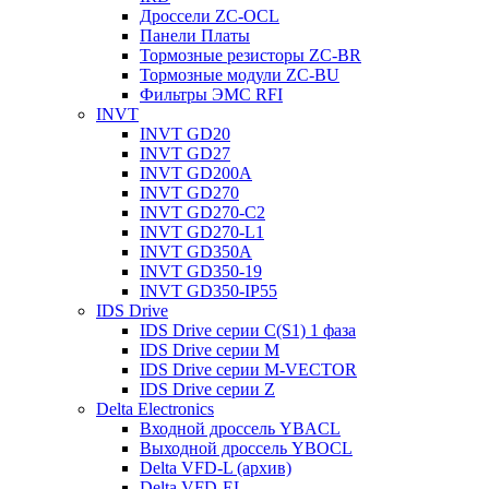
Дроссели ZC-OCL
Панели Платы
Тормозные резисторы ZC-BR
Тормозные модули ZC-BU
Фильтры ЭМС RFI
INVT
INVT GD20
INVT GD27
INVT GD200A
INVT GD270
INVT GD270-C2
INVT GD270-L1
INVT GD350A
INVT GD350-19
INVT GD350-IP55
IDS Drive
IDS Drive серии C(S1) 1 фаза
IDS Drive серии M
IDS Drive серии M-VECTOR
IDS Drive серии Z
Delta Electronics
Входной дроссель YBACL
Выходной дроссель YBOCL
Delta VFD-L (архив)
Delta VFD-EL