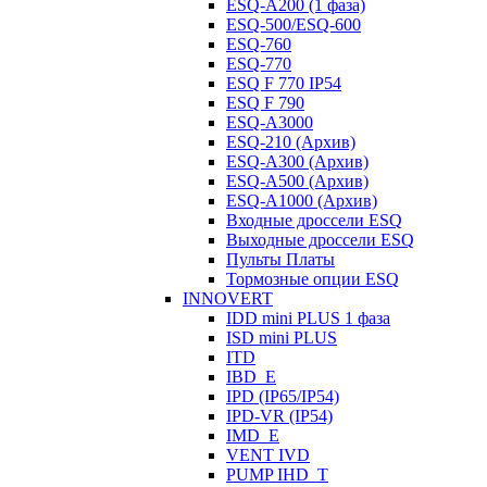
ESQ-A200 (1 фаза)
ESQ-500/ESQ-600
ESQ-760
ESQ-770
ESQ F 770 IP54
ESQ F 790
ESQ-A3000
ESQ-210 (Архив)
ESQ-A300 (Архив)
ESQ-A500 (Архив)
ESQ-A1000 (Архив)
Входные дроссели ESQ
Выходные дроссели ESQ
Пульты Платы
Тормозные опции ESQ
INNOVERT
IDD mini PLUS 1 фаза
ISD mini PLUS
ITD
IBD_E
IPD (IP65/IP54)
IРD-VR (IP54)
IMD_E
VENT IVD
PUMP IHD_T