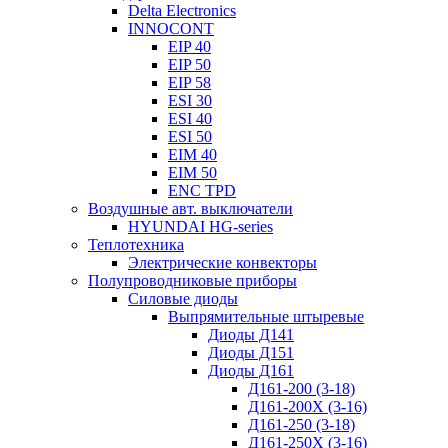
Delta Electronics
INNOCONT
EIP 40
EIP 50
EIP 58
ESI 30
ESI 40
ESI 50
EIM 40
EIM 50
ENC TPD
Воздушные авт. выключатели
HYUNDAI HG-series
Теплотехника
Электрические конвекторы
Полупроводниковые приборы
Силовые диоды
Выпрямительные штыревые
Диоды Д141
Диоды Д151
Диоды Д161
Д161-200 (3-18)
Д161-200Х (3-16)
Д161-250 (3-18)
Д161-250Х (3-16)