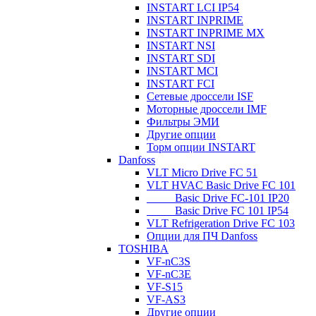
INSTART LCI IP54
INSTART INPRIME
INSTART INPRIME MX
INSTART NSI
INSTART SDI
INSTART MCI
INSTART FCI
Сетевые дроссели ISF
Моторные дроссели IMF
Фильтры ЭМИ
Другие опции
Торм опции INSTART
Danfoss
VLT Micro Drive FC 51
VLT HVAC Basic Drive FC 101
_____Basic Drive FC-101 IP20
_____Basic Drive FC 101 IP54
VLT Refrigeration Drive FC 103
Опции для ПЧ Danfoss
TOSHIBA
VF-nC3S
VF-nC3E
VF-S15
VF-AS3
Другие опции