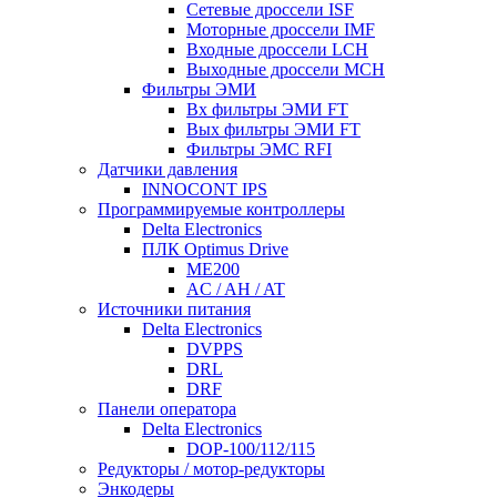
Сетевые дроссели ISF
Моторные дроссели IMF
Входные дроссели LCH
Выходные дроссели MCH
Фильтры ЭМИ
Вх фильтры ЭМИ FT
Вых фильтры ЭМИ FT
Фильтры ЭМС RFI
Датчики давления
INNOCONT IPS
Программируемые контроллеры
Delta Electronics
ПЛК Optimus Drive
ME200
AC / AH / AT
Источники питания
Delta Electronics
DVPPS
DRL
DRF
Панели оператора
Delta Electronics
DOP-100/112/115
Редукторы / мотор-редукторы
Энкодеры