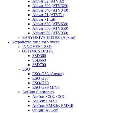
Altivar 32 (ATV32)
Altivar 320 (ATV320)
Altivar 340 (ATV340)
Altivar 71 (ATV71)
Altivar 71 Lift
Altivar 630 (ATV630)
Altivar 650 (ATV650)
Altivar 930 (ATV930)
EASYDRIVE ED3100 (Архив)
Устройства плавного пуска
INNOVERT SSD
OPTIMUS DRIVE
SSD360
SSD660
SSD700
ESQ
ESQ-GS3 (Архив)
ESQ-GS7
ESQ-GS9
ESQ-GS9 MINI
AuCom Electronics
AuCom CSX, CSX-i
AuCom EMX3
AuCom EMX4e, EMX4i
Опции AuCom