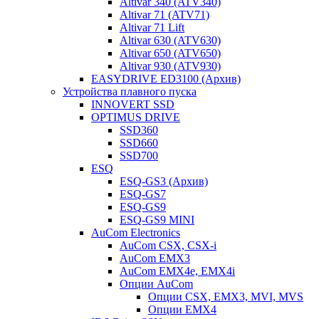
Altivar 340 (ATV340)
Altivar 71 (ATV71)
Altivar 71 Lift
Altivar 630 (ATV630)
Altivar 650 (ATV650)
Altivar 930 (ATV930)
EASYDRIVE ED3100 (Архив)
Устройства плавного пуска
INNOVERT SSD
OPTIMUS DRIVE
SSD360
SSD660
SSD700
ESQ
ESQ-GS3 (Архив)
ESQ-GS7
ESQ-GS9
ESQ-GS9 MINI
AuCom Electronics
AuCom CSX, CSX-i
AuCom EMX3
AuCom EMX4e, EMX4i
Опции AuCom
Опции CSX, EMX3, MVI, MVS
Опции EMX4