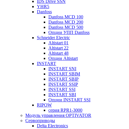
IDS Drive SSN
YHR5
Danfoss
Danfoss MCD 100
Danfoss MCD 200
Danfoss MCD 500
Опции УПП Danfoss
Schneider Electric
Altistart 01
Altistart 22
Altistart 48
Опции Altistart
INSTART
INSTART SNI
INSTART SBIM
INSTART SBIP
INSTART SSIP
INSTART SSI
INSTART SBI
Опции INSTART SSI
RIPOW
серия RPR1-3000
Модуль управления OPTIVATOR
Сервоприводы
Delta Electronics