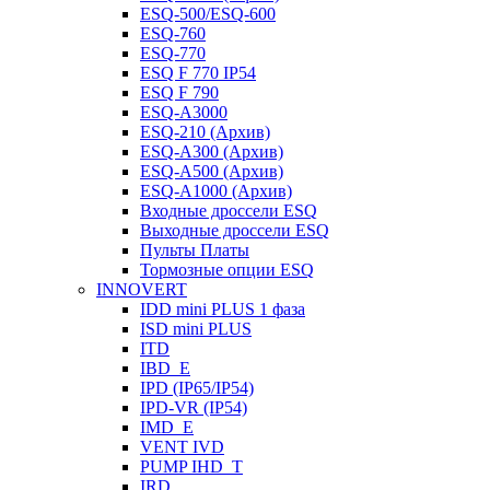
ESQ-500/ESQ-600
ESQ-760
ESQ-770
ESQ F 770 IP54
ESQ F 790
ESQ-A3000
ESQ-210 (Архив)
ESQ-A300 (Архив)
ESQ-A500 (Архив)
ESQ-A1000 (Архив)
Входные дроссели ESQ
Выходные дроссели ESQ
Пульты Платы
Тормозные опции ESQ
INNOVERT
IDD mini PLUS 1 фаза
ISD mini PLUS
ITD
IBD_E
IPD (IP65/IP54)
IРD-VR (IP54)
IMD_E
VENT IVD
PUMP IHD_T
IRD