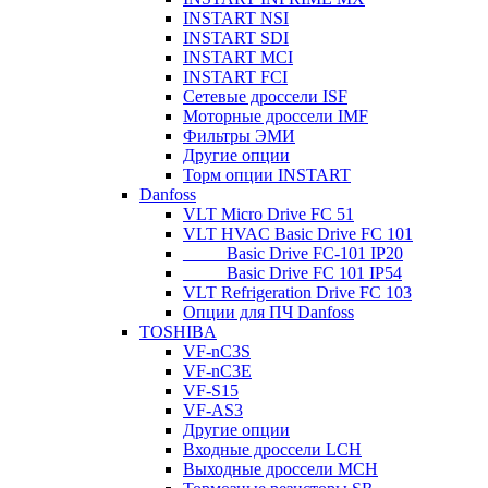
INSTART NSI
INSTART SDI
INSTART MCI
INSTART FCI
Сетевые дроссели ISF
Моторные дроссели IMF
Фильтры ЭМИ
Другие опции
Торм опции INSTART
Danfoss
VLT Micro Drive FC 51
VLT HVAC Basic Drive FC 101
_____Basic Drive FC-101 IP20
_____Basic Drive FC 101 IP54
VLT Refrigeration Drive FC 103
Опции для ПЧ Danfoss
TOSHIBA
VF-nC3S
VF-nC3E
VF-S15
VF-AS3
Другие опции
Входные дроссели LCH
Выходные дроссели MCH