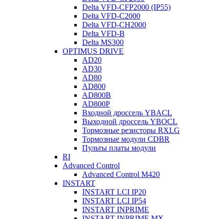
Delta VFD-CFP2000 (IP55)
Delta VFD-C2000
Delta VFD-CH2000
Delta VFD-B
Delta MS300
OPTIMUS DRIVE
AD20
AD30
AD80
AD800
AD800B
AD800P
Входной дроссель YBACL
Выходной дроссель YBOCL
Тормозные резисторы RXLG
Тормозные модули CDBR
Пульты платы модули
RI
Advanced Control
Advanced Control M420
INSTART
INSTART LCI IP20
INSTART LCI IP54
INSTART INPRIME
INSTART INPRIME MX