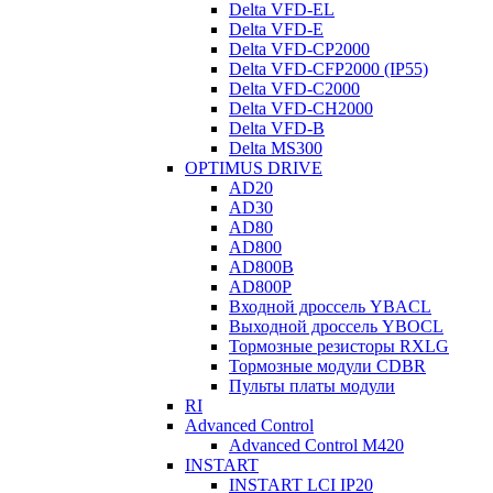
Delta VFD-EL
Delta VFD-E
Delta VFD-CP2000
Delta VFD-CFP2000 (IP55)
Delta VFD-C2000
Delta VFD-CH2000
Delta VFD-B
Delta MS300
OPTIMUS DRIVE
AD20
AD30
AD80
AD800
AD800B
AD800P
Входной дроссель YBACL
Выходной дроссель YBOCL
Тормозные резисторы RXLG
Тормозные модули CDBR
Пульты платы модули
RI
Advanced Control
Advanced Control M420
INSTART
INSTART LCI IP20