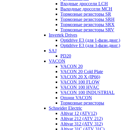
Входные дроссели LCH
Выходные дроссели MCH
Тормозные резисторы SR
Тормозные резисторы SRH
Тормозные резисторы SRX
Тормозные резисторы SRV
Invertek Drives
Optidrive E3 (для 1-фазн.двиг.)
Optidrive E3 (для 3-фазн.двиг.)
SAJ
PD20
VACON
VACON 20
VACON 20 Cold Plate
VACON 20 X (IP66)
VACON 100 FLOW
VACON 100 HVAC
VACON 100 INDUSTRIAL
Опции VACON
Тормозные резисторы
Schneider Electric
Altivar 12 (ATV12)
Altivar 212 (ATV 212)
Altivar 312 (ATV 312)
Altivar 31C (ATV 31C)