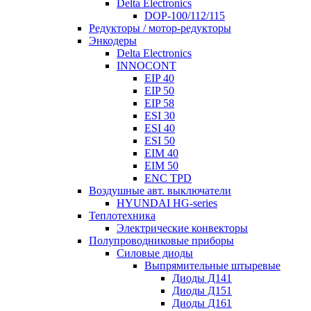
Delta Electronics
DOP-100/112/115
Редукторы / мотор-редукторы
Энкодеры
Delta Electronics
INNOCONT
EIP 40
EIP 50
EIP 58
ESI 30
ESI 40
ESI 50
EIM 40
EIM 50
ENC TPD
Воздушные авт. выключатели
HYUNDAI HG-series
Теплотехника
Электрические конвекторы
Полупроводниковые приборы
Силовые диоды
Выпрямительные штыревые
Диоды Д141
Диоды Д151
Диоды Д161