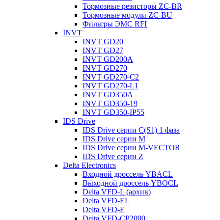
Тормозные резисторы ZC-BR
Тормозные модули ZC-BU
Фильтры ЭМС RFI
INVT
INVT GD20
INVT GD27
INVT GD200A
INVT GD270
INVT GD270-C2
INVT GD270-L1
INVT GD350A
INVT GD350-19
INVT GD350-IP55
IDS Drive
IDS Drive серии C(S1) 1 фаза
IDS Drive серии M
IDS Drive серии M-VECTOR
IDS Drive серии Z
Delta Electronics
Входной дроссель YBACL
Выходной дроссель YBOCL
Delta VFD-L (архив)
Delta VFD-EL
Delta VFD-E
Delta VFD-CP2000