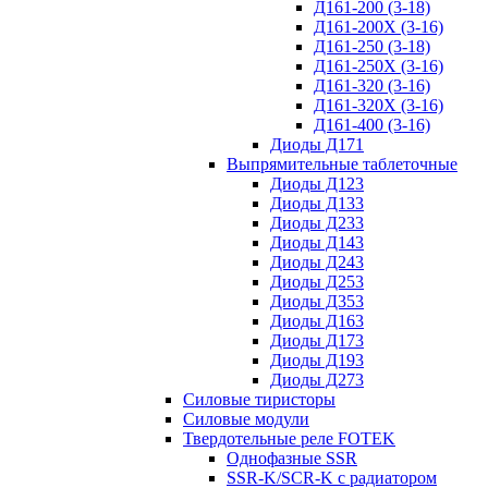
Д161-200 (3-18)
Д161-200Х (3-16)
Д161-250 (3-18)
Д161-250Х (3-16)
Д161-320 (3-16)
Д161-320Х (3-16)
Д161-400 (3-16)
Диоды Д171
Выпрямительные таблеточные
Диоды Д123
Диоды Д133
Диоды Д233
Диоды Д143
Диоды Д243
Диоды Д253
Диоды Д353
Диоды Д163
Диоды Д173
Диоды Д193
Диоды Д273
Силовые тиристоры
Силовые модули
Твердотельные реле FOTEK
Однофазные SSR
SSR-K/SCR-K с радиатором