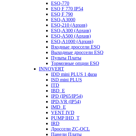
ESQ-770
ESQ F 770 IP54
ESQ F 790
ESQ-A3000
ESQ-210 (Архив)
ESQ-A300 (Архив)
ESQ-A500 (Архив)
ESQ-A1000 (Архив)
Входные дроссели ESQ
Выходные дроссели ESQ
Пульты Платы
Тормозные опции ESQ
INNOVERT
IDD mini PLUS 1 фаза
ISD mini PLUS
ITD
IBD_E
IPD (IP65/IP54)
IРD-VR (IP54)
IMD_E
VENT IVD
PUMP IHD_T
IRD
Дроссели ZC-OCL
Панели Платы