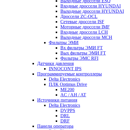
Выходные дроссели ESQ
Входные дроссели HYUNDAI
Выходные дроссели HYUNDAI
Дроссели ZC-OCL
Сетевые дроссели ISF
Моторные дроссели IMF
Входные дроссели LCH
Выходные дроссели MCH
Фильтры ЭМИ
Вх фильтры ЭМИ FT
Вых фильтры ЭМИ FT
Фильтры ЭМС RFI
Датчики давления
INNOCONT IPS
Программируемые контроллеры
Delta Electronics
ПЛК Optimus Drive
ME200
AC / AH / AT
Источники питания
Delta Electronics
DVPPS
DRL
DRF
Панели оператора