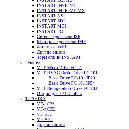
INSTART LCI IP54
INSTART INPRIME
INSTART INPRIME MX
INSTART NSI
INSTART SDI
INSTART MCI
INSTART FCI
Сетевые дроссели ISF
Моторные дроссели IMF
Фильтры ЭМИ
Другие опции
Торм опции INSTART
Danfoss
VLT Micro Drive FC 51
VLT HVAC Basic Drive FC 101
_____Basic Drive FC-101 IP20
_____Basic Drive FC 101 IP54
VLT Refrigeration Drive FC 103
Опции для ПЧ Danfoss
TOSHIBA
VF-nC3S
VF-nC3E
VF-S15
VF-AS3
Другие опции