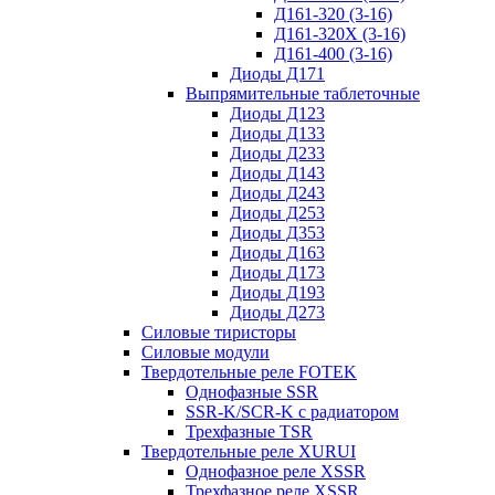
Д161-320 (3-16)
Д161-320Х (3-16)
Д161-400 (3-16)
Диоды Д171
Выпрямительные таблеточные
Диоды Д123
Диоды Д133
Диоды Д233
Диоды Д143
Диоды Д243
Диоды Д253
Диоды Д353
Диоды Д163
Диоды Д173
Диоды Д193
Диоды Д273
Силовые тиристоры
Силовые модули
Твердотельные реле FOTEK
Однофазные SSR
SSR-K/SCR-K с радиатором
Трехфазные TSR
Твердотельные реле XURUI
Однофазное реле XSSR
Трехфазное реле XSSR