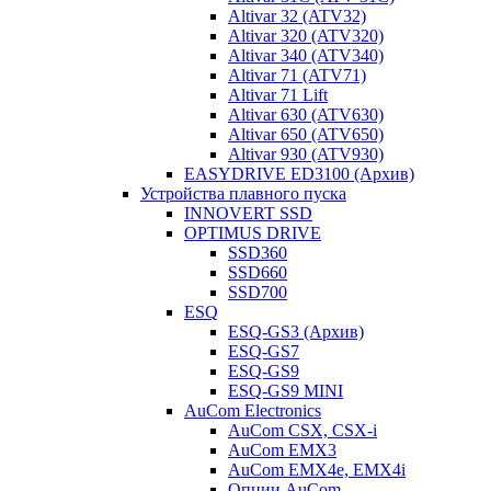
Altivar 32 (ATV32)
Altivar 320 (ATV320)
Altivar 340 (ATV340)
Altivar 71 (ATV71)
Altivar 71 Lift
Altivar 630 (ATV630)
Altivar 650 (ATV650)
Altivar 930 (ATV930)
EASYDRIVE ED3100 (Архив)
Устройства плавного пуска
INNOVERT SSD
OPTIMUS DRIVE
SSD360
SSD660
SSD700
ESQ
ESQ-GS3 (Архив)
ESQ-GS7
ESQ-GS9
ESQ-GS9 MINI
AuCom Electronics
AuCom CSX, CSX-i
AuCom EMX3
AuCom EMX4e, EMX4i
Опции AuCom