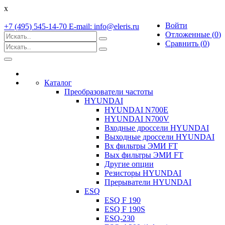
x
Войти
+7 (495) 545-14-70 E-mail: info@eleris.ru
Отложенные (
0
)
Сравнить (
0
)
Toggle
navigation
Каталог
Преобразователи частоты
HYUNDAI
HYUNDAI N700E
HYUNDAI N700V
Входные дроссели HYUNDAI
Выходные дроссели HYUNDAI
Вх фильтры ЭМИ FT
Вых фильтры ЭМИ FT
Другие опции
Резисторы HYUNDAI
Прерыватели HYUNDAI
ESQ
ESQ F 190
ESQ F 190S
ESQ-230