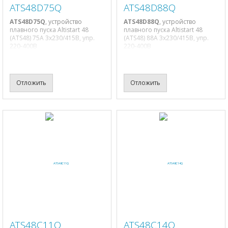
ATS48D75Q
ATS48D88Q
ATS48D75Q
, устройство
ATS48D88Q
, устройство
плавного пуска Altistart 48
плавного пуска Altistart 48
(ATS48) 75A 3х230/415В, упр.
(ATS48) 88A 3х230/415В, упр.
220-400В
220-400В
Отложить
Отложить
ATS48C11Q
ATS48C14Q