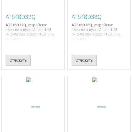
ATS48D32Q
ATS48D38Q
ATS48D32Q
, устройство
ATS48D38Q
, устройство
плавного пуска Altistart 48
плавного пуска Altistart 48
(ATS48) 32A 3х230/415В, упр.
(ATS48) 38A 3х230/415В, упр.
220-400В
220-400В
Отложить
Отложить