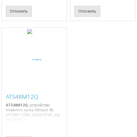
Отложить
Отложить
ATS48M12Q
ATS48M12Q
, устройство
плавного пуска Altistart 48
(ATS48) 1200A 3х230/415В, упр.
220-400В