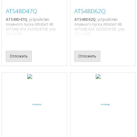
ATS48D47Q
ATS48D62Q
ATS48D47Q
, устройство
ATS48D62Q
, устройство
плавного пуска Altistart 48
плавного пуска Altistart 48
(ATS48) 47A 3х230/415В, упр.
(ATS48) 62A 3х230/415В, упр.
220-400В
220-400В
Отложить
Отложить