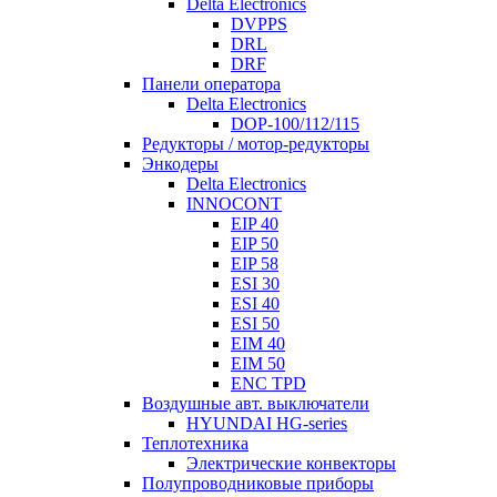
Delta Electronics
DVPPS
DRL
DRF
Панели оператора
Delta Electronics
DOP-100/112/115
Редукторы / мотор-редукторы
Энкодеры
Delta Electronics
INNOCONT
EIP 40
EIP 50
EIP 58
ESI 30
ESI 40
ESI 50
EIM 40
EIM 50
ENC TPD
Воздушные авт. выключатели
HYUNDAI HG-series
Теплотехника
Электрические конвекторы
Полупроводниковые приборы