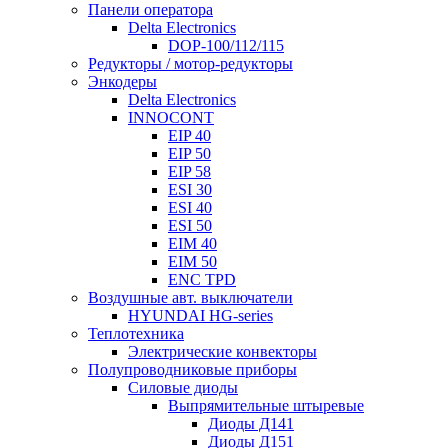
Панели оператора
Delta Electronics
DOP-100/112/115
Редукторы / мотор-редукторы
Энкодеры
Delta Electronics
INNOCONT
EIP 40
EIP 50
EIP 58
ESI 30
ESI 40
ESI 50
EIM 40
EIM 50
ENC TPD
Воздушные авт. выключатели
HYUNDAI HG-series
Теплотехника
Электрические конвекторы
Полупроводниковые приборы
Силовые диоды
Выпрямительные штыревые
Диоды Д141
Диоды Д151