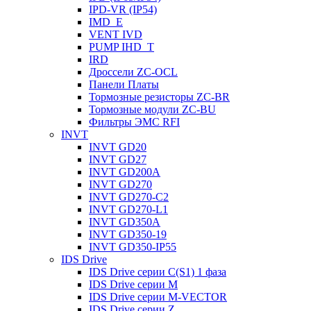
IРD-VR (IP54)
IMD_E
VENT IVD
PUMP IHD_T
IRD
Дроссели ZC-OCL
Панели Платы
Тормозные резисторы ZC-BR
Тормозные модули ZC-BU
Фильтры ЭМС RFI
INVT
INVT GD20
INVT GD27
INVT GD200A
INVT GD270
INVT GD270-C2
INVT GD270-L1
INVT GD350A
INVT GD350-19
INVT GD350-IP55
IDS Drive
IDS Drive серии C(S1) 1 фаза
IDS Drive серии M
IDS Drive серии M-VECTOR
IDS Drive серии Z