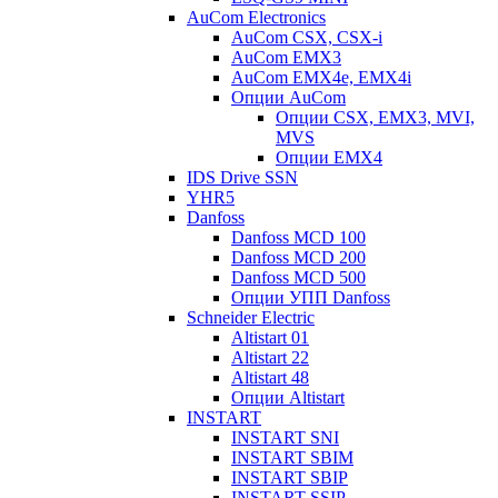
AuCom Electronics
AuCom CSX, CSX-i
AuCom EMX3
AuCom EMX4e, EMX4i
Опции AuCom
Опции CSX, EMX3, MVI,
MVS
Опции EMX4
IDS Drive SSN
YHR5
Danfoss
Danfoss MCD 100
Danfoss MCD 200
Danfoss MCD 500
Опции УПП Danfoss
Schneider Electric
Altistart 01
Altistart 22
Altistart 48
Опции Altistart
INSTART
INSTART SNI
INSTART SBIM
INSTART SBIP
INSTART SSIP