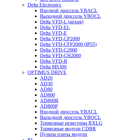
Delta Electronics
Входной дроссель YBACL
Выходной дроссель YBOCL
Delta VFD-L (архив)
Delta VFD-EL
Delta VFD-E
Delta VFD-CP2000
Delta VFD-CFP2000 (IP55)
Delta VFD-C2000
Delta VFD-CH2000
Delta VFD-B
Delta MS300
OPTIMUS DRIVE
AD20
AD30
AD80
AD800
AD800B
AD800P
Входной дроссель YBACL
Выходной дроссель YBOCL
Тормозные резисторы RXLG
Тормозные модули CDBR
Пульты платы модули
RI