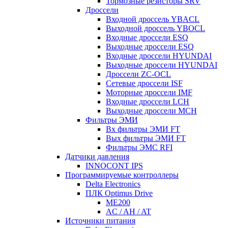
Тормозные резисторы SRV
Дроссели
Входной дроссель YBACL
Выходной дроссель YBOCL
Входные дроссели ESQ
Выходные дроссели ESQ
Входные дроссели HYUNDAI
Выходные дроссели HYUNDAI
Дроссели ZC-OCL
Сетевые дроссели ISF
Моторные дроссели IMF
Входные дроссели LCH
Выходные дроссели MCH
Фильтры ЭМИ
Вх фильтры ЭМИ FT
Вых фильтры ЭМИ FT
Фильтры ЭМС RFI
Датчики давления
INNOCONT IPS
Программируемые контроллеры
Delta Electronics
ПЛК Optimus Drive
ME200
AC / AH / AT
Источники питания