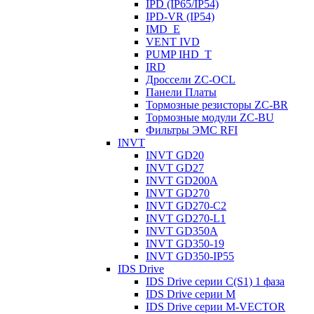
IPD (IP65/IP54)
IРD-VR (IP54)
IMD_E
VENT IVD
PUMP IHD_T
IRD
Дроссели ZC-OCL
Панели Платы
Тормозные резисторы ZC-BR
Тормозные модули ZC-BU
Фильтры ЭМС RFI
INVT
INVT GD20
INVT GD27
INVT GD200A
INVT GD270
INVT GD270-C2
INVT GD270-L1
INVT GD350A
INVT GD350-19
INVT GD350-IP55
IDS Drive
IDS Drive серии C(S1) 1 фаза
IDS Drive серии M
IDS Drive серии M-VECTOR