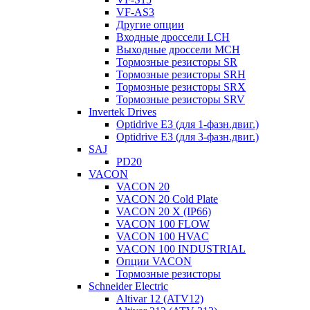
VF-AS3
Другие опции
Входные дроссели LCH
Выходные дроссели MCH
Тормозные резисторы SR
Тормозные резисторы SRH
Тормозные резисторы SRX
Тормозные резисторы SRV
Invertek Drives
Optidrive E3 (для 1-фазн.двиг.)
Optidrive E3 (для 3-фазн.двиг.)
SAJ
PD20
VACON
VACON 20
VACON 20 Cold Plate
VACON 20 X (IP66)
VACON 100 FLOW
VACON 100 HVAC
VACON 100 INDUSTRIAL
Опции VACON
Тормозные резисторы
Schneider Electric
Altivar 12 (ATV12)