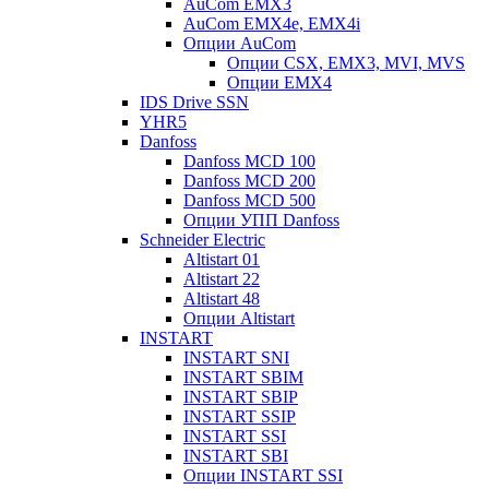
AuCom EMX3
AuCom EMX4e, EMX4i
Опции AuCom
Опции CSX, EMX3, MVI, MVS
Опции EMX4
IDS Drive SSN
YHR5
Danfoss
Danfoss MCD 100
Danfoss MCD 200
Danfoss MCD 500
Опции УПП Danfoss
Schneider Electric
Altistart 01
Altistart 22
Altistart 48
Опции Altistart
INSTART
INSTART SNI
INSTART SBIM
INSTART SBIP
INSTART SSIP
INSTART SSI
INSTART SBI
Опции INSTART SSI