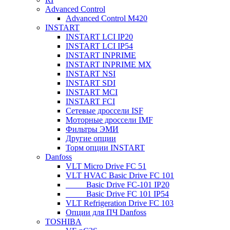
Advanced Control
Advanced Control M420
INSTART
INSTART LCI IP20
INSTART LCI IP54
INSTART INPRIME
INSTART INPRIME MX
INSTART NSI
INSTART SDI
INSTART MCI
INSTART FCI
Сетевые дроссели ISF
Моторные дроссели IMF
Фильтры ЭМИ
Другие опции
Торм опции INSTART
Danfoss
VLT Micro Drive FC 51
VLT HVAC Basic Drive FC 101
_____Basic Drive FC-101 IP20
_____Basic Drive FC 101 IP54
VLT Refrigeration Drive FC 103
Опции для ПЧ Danfoss
TOSHIBA