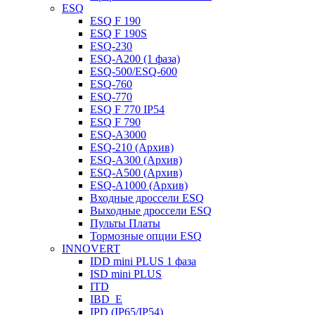
ESQ
ESQ F 190
ESQ F 190S
ESQ-230
ESQ-A200 (1 фаза)
ESQ-500/ESQ-600
ESQ-760
ESQ-770
ESQ F 770 IP54
ESQ F 790
ESQ-A3000
ESQ-210 (Архив)
ESQ-A300 (Архив)
ESQ-A500 (Архив)
ESQ-A1000 (Архив)
Входные дроссели ESQ
Выходные дроссели ESQ
Пульты Платы
Тормозные опции ESQ
INNOVERT
IDD mini PLUS 1 фаза
ISD mini PLUS
ITD
IBD_E
IPD (IP65/IP54)