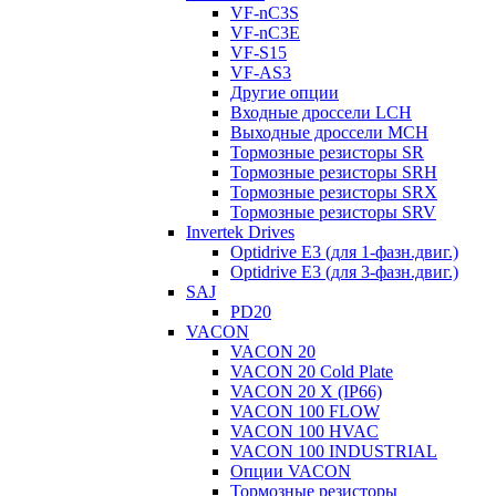
VF-nC3S
VF-nC3E
VF-S15
VF-AS3
Другие опции
Входные дроссели LCH
Выходные дроссели MCH
Тормозные резисторы SR
Тормозные резисторы SRH
Тормозные резисторы SRX
Тормозные резисторы SRV
Invertek Drives
Optidrive E3 (для 1-фазн.двиг.)
Optidrive E3 (для 3-фазн.двиг.)
SAJ
PD20
VACON
VACON 20
VACON 20 Cold Plate
VACON 20 X (IP66)
VACON 100 FLOW
VACON 100 HVAC
VACON 100 INDUSTRIAL
Опции VACON
Тормозные резисторы