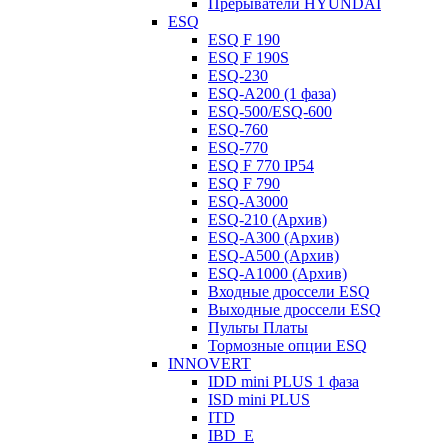
Прерыватели HYUNDAI
ESQ
ESQ F 190
ESQ F 190S
ESQ-230
ESQ-A200 (1 фаза)
ESQ-500/ESQ-600
ESQ-760
ESQ-770
ESQ F 770 IP54
ESQ F 790
ESQ-A3000
ESQ-210 (Архив)
ESQ-A300 (Архив)
ESQ-A500 (Архив)
ESQ-A1000 (Архив)
Входные дроссели ESQ
Выходные дроссели ESQ
Пульты Платы
Тормозные опции ESQ
INNOVERT
IDD mini PLUS 1 фаза
ISD mini PLUS
ITD
IBD_E