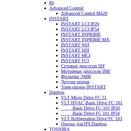
RI
Advanced Control
Advanced Control M420
INSTART
INSTART LCI IP20
INSTART LCI IP54
INSTART INPRIME
INSTART INPRIME MX
INSTART NSI
INSTART SDI
INSTART MCI
INSTART FCI
Сетевые дроссели ISF
Моторные дроссели IMF
Фильтры ЭМИ
Другие опции
Торм опции INSTART
Danfoss
VLT Micro Drive FC 51
VLT HVAC Basic Drive FC 101
_____Basic Drive FC-101 IP20
_____Basic Drive FC 101 IP54
VLT Refrigeration Drive FC 103
Опции для ПЧ Danfoss
TOSHIBA