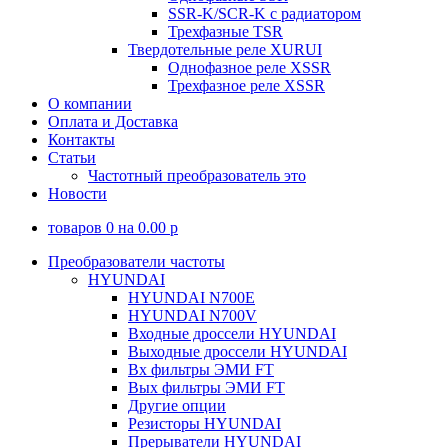
SSR-K/SCR-K с радиатором
Трехфазные TSR
Твердотельные реле XURUI
Однофазное реле XSSR
Трехфазное реле XSSR
О компании
Оплата и Доставка
Контакты
Статьи
Частотный преобразователь это
Новости
товаров
0
на
0.00
p
Преобразователи частоты
HYUNDAI
HYUNDAI N700E
HYUNDAI N700V
Входные дроссели HYUNDAI
Выходные дроссели HYUNDAI
Вх фильтры ЭМИ FT
Вых фильтры ЭМИ FT
Другие опции
Резисторы HYUNDAI
Прерыватели HYUNDAI