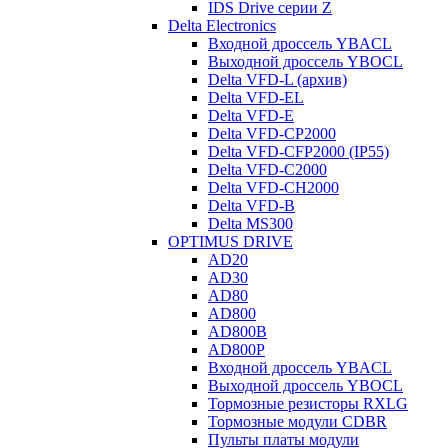
IDS Drive серии Z
Delta Electronics
Входной дроссель YBACL
Выходной дроссель YBOCL
Delta VFD-L (архив)
Delta VFD-EL
Delta VFD-E
Delta VFD-CP2000
Delta VFD-CFP2000 (IP55)
Delta VFD-C2000
Delta VFD-CH2000
Delta VFD-B
Delta MS300
OPTIMUS DRIVE
AD20
AD30
AD80
AD800
AD800B
AD800P
Входной дроссель YBACL
Выходной дроссель YBOCL
Тормозные резисторы RXLG
Тормозные модули CDBR
Пульты платы модули