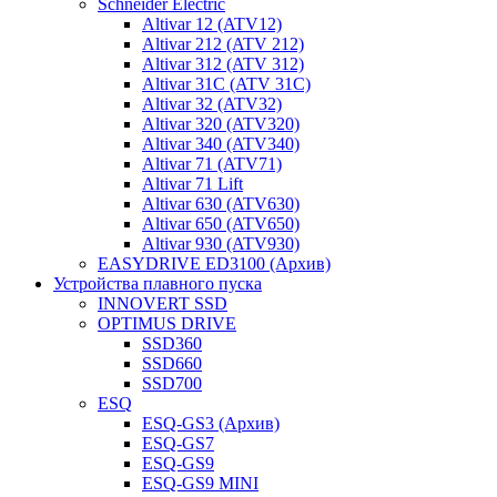
Schneider Electric
Altivar 12 (ATV12)
Altivar 212 (ATV 212)
Altivar 312 (ATV 312)
Altivar 31C (ATV 31C)
Altivar 32 (ATV32)
Altivar 320 (ATV320)
Altivar 340 (ATV340)
Altivar 71 (ATV71)
Altivar 71 Lift
Altivar 630 (ATV630)
Altivar 650 (ATV650)
Altivar 930 (ATV930)
EASYDRIVE ED3100 (Архив)
Устройства плавного пуска
INNOVERT SSD
OPTIMUS DRIVE
SSD360
SSD660
SSD700
ESQ
ESQ-GS3 (Архив)
ESQ-GS7
ESQ-GS9
ESQ-GS9 MINI