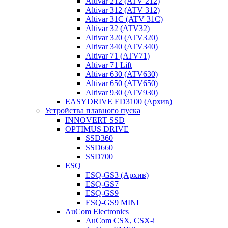
Altivar 212 (ATV 212)
Altivar 312 (ATV 312)
Altivar 31C (ATV 31C)
Altivar 32 (ATV32)
Altivar 320 (ATV320)
Altivar 340 (ATV340)
Altivar 71 (ATV71)
Altivar 71 Lift
Altivar 630 (ATV630)
Altivar 650 (ATV650)
Altivar 930 (ATV930)
EASYDRIVE ED3100 (Архив)
Устройства плавного пуска
INNOVERT SSD
OPTIMUS DRIVE
SSD360
SSD660
SSD700
ESQ
ESQ-GS3 (Архив)
ESQ-GS7
ESQ-GS9
ESQ-GS9 MINI
AuCom Electronics
AuCom CSX, CSX-i