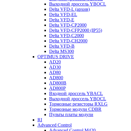
Выходной дроссель YBOCL
Delta VFD-L (архив)
Delta VFD-EL
Delta VFD-E
Delta VFD-CP2000
Delta VFD-CFP2000 (IP55)
Delta VFD-C2000
Delta VFD-CH2000
Delta VFD-B
Delta MS300
OPTIMUS DRIVE
AD20
AD30
AD80
AD800
AD800B
AD800P
Входной дроссель YBACL
Выходной дроссель YBOCL
Тормозные резисторы RXLG
Тормозные модули CDBR
Пульты платы модули
RI
Advanced Control
Advanced Control M420