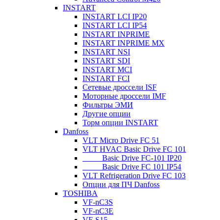
INSTART
INSTART LCI IP20
INSTART LCI IP54
INSTART INPRIME
INSTART INPRIME MX
INSTART NSI
INSTART SDI
INSTART MCI
INSTART FCI
Сетевые дроссели ISF
Моторные дроссели IMF
Фильтры ЭМИ
Другие опции
Торм опции INSTART
Danfoss
VLT Micro Drive FC 51
VLT HVAC Basic Drive FC 101
_____Basic Drive FC-101 IP20
_____Basic Drive FC 101 IP54
VLT Refrigeration Drive FC 103
Опции для ПЧ Danfoss
TOSHIBA
VF-nC3S
VF-nC3E
VF-S15