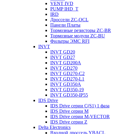
VENT IVD
PUMP IHD_T
IRD
Дроссели ZC-OCL
Панели Платы
Тормозные резисторы ZC-BR
Тормозные модули ZC-BU
Фильтры ЭМС RFI
INVT
INVT GD20
INVT GD27
INVT GD200A
INVT GD270
INVT GD270-C2
INVT GD270-L1
INVT GD350A
INVT GD350-19
INVT GD350-IP55
IDS Drive
IDS Drive серии C(S1) 1 фаза
IDS Drive серии M
IDS Drive серии M-VECTOR
IDS Drive серии Z
Delta Electronics
Входной дроссель YBACL