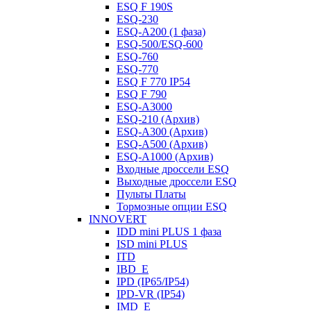
ESQ F 190S
ESQ-230
ESQ-A200 (1 фаза)
ESQ-500/ESQ-600
ESQ-760
ESQ-770
ESQ F 770 IP54
ESQ F 790
ESQ-A3000
ESQ-210 (Архив)
ESQ-A300 (Архив)
ESQ-A500 (Архив)
ESQ-A1000 (Архив)
Входные дроссели ESQ
Выходные дроссели ESQ
Пульты Платы
Тормозные опции ESQ
INNOVERT
IDD mini PLUS 1 фаза
ISD mini PLUS
ITD
IBD_E
IPD (IP65/IP54)
IРD-VR (IP54)
IMD_E