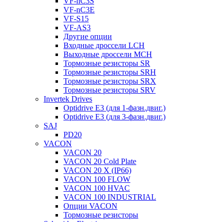
VF-nC3S
VF-nC3E
VF-S15
VF-AS3
Другие опции
Входные дроссели LCH
Выходные дроссели MCH
Тормозные резисторы SR
Тормозные резисторы SRH
Тормозные резисторы SRX
Тормозные резисторы SRV
Invertek Drives
Optidrive E3 (для 1-фазн.двиг.)
Optidrive E3 (для 3-фазн.двиг.)
SAJ
PD20
VACON
VACON 20
VACON 20 Cold Plate
VACON 20 X (IP66)
VACON 100 FLOW
VACON 100 HVAC
VACON 100 INDUSTRIAL
Опции VACON
Тормозные резисторы