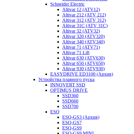
Schneider Electric
Altivar 12 (ATV12)
Altivar 212 (ATV 212)
Altivar 312 (ATV 312)
Altivar 31C (ATV 31C)
Altivar 32 (ATV32)
Altivar 320 (ATV320)
Altivar 340 (ATV340)
Altivar 71 (ATV71)
Altivar 71 Lift
Altivar 630 (ATV630)
Altivar 650 (ATV650)
Altivar 930 (ATV930)
EASYDRIVE ED3100 (Архив)
Устройства плавного пуска
INNOVERT SSD
OPTIMUS DRIVE
SSD360
SSD660
SSD700
ESQ
ESQ-GS3 (Архив)
ESQ-GS7
ESQ-GS9
ESQ-GS9 MINI