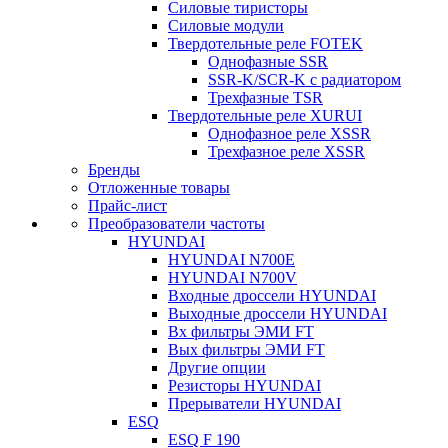
Силовые тиристоры
Силовые модули
Твердотельные реле FOTEK
Однофазные SSR
SSR-K/SCR-K с радиатором
Трехфазные TSR
Твердотельные реле XURUI
Однофазное реле XSSR
Трехфазное реле XSSR
Бренды
Отложенные товары
Прайс-лист
Преобразователи частоты
HYUNDAI
HYUNDAI N700E
HYUNDAI N700V
Входные дроссели HYUNDAI
Выходные дроссели HYUNDAI
Вх фильтры ЭМИ FT
Вых фильтры ЭМИ FT
Другие опции
Резисторы HYUNDAI
Прерыватели HYUNDAI
ESQ
ESQ F 190