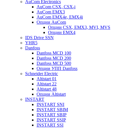
AuCom Electronics
AuCom CSX, CSX-i
AuCom EMX3
AuCom EMX4e, EMX4i
Опции AuCom
Опции CSX, EMX3, MVI, MVS
Опции EMX4
IDS Drive SSN
YHR5
Danfoss
Danfoss MCD 100
Danfoss MCD 200
Danfoss MCD 500
Опции УПП Danfoss
Schneider Electric
Altistart 01
Altistart 22
Altistart 48
Опции Altistart
INSTART
INSTART SNI
INSTART SBIM
INSTART SBIP
INSTART SSIP
INSTART SSI