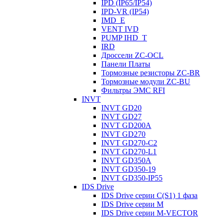
IPD (IP65/IP54)
IРD-VR (IP54)
IMD_E
VENT IVD
PUMP IHD_T
IRD
Дроссели ZC-OCL
Панели Платы
Тормозные резисторы ZC-BR
Тормозные модули ZC-BU
Фильтры ЭМС RFI
INVT
INVT GD20
INVT GD27
INVT GD200A
INVT GD270
INVT GD270-C2
INVT GD270-L1
INVT GD350A
INVT GD350-19
INVT GD350-IP55
IDS Drive
IDS Drive серии C(S1) 1 фаза
IDS Drive серии M
IDS Drive серии M-VECTOR