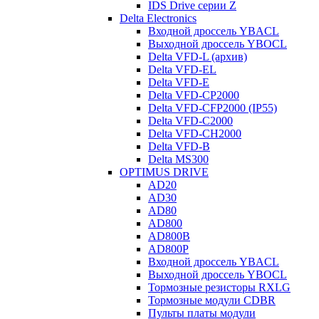
IDS Drive серии Z
Delta Electronics
Входной дроссель YBACL
Выходной дроссель YBOCL
Delta VFD-L (архив)
Delta VFD-EL
Delta VFD-E
Delta VFD-CP2000
Delta VFD-CFP2000 (IP55)
Delta VFD-C2000
Delta VFD-CH2000
Delta VFD-B
Delta MS300
OPTIMUS DRIVE
AD20
AD30
AD80
AD800
AD800B
AD800P
Входной дроссель YBACL
Выходной дроссель YBOCL
Тормозные резисторы RXLG
Тормозные модули CDBR
Пульты платы модули