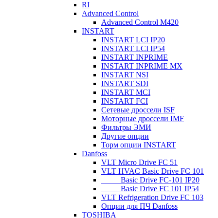
RI
Advanced Control
Advanced Control M420
INSTART
INSTART LCI IP20
INSTART LCI IP54
INSTART INPRIME
INSTART INPRIME MX
INSTART NSI
INSTART SDI
INSTART MCI
INSTART FCI
Сетевые дроссели ISF
Моторные дроссели IMF
Фильтры ЭМИ
Другие опции
Торм опции INSTART
Danfoss
VLT Micro Drive FC 51
VLT HVAC Basic Drive FC 101
_____Basic Drive FC-101 IP20
_____Basic Drive FC 101 IP54
VLT Refrigeration Drive FC 103
Опции для ПЧ Danfoss
TOSHIBA