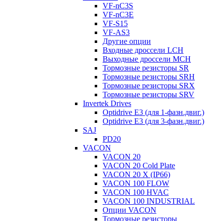
VF-nC3S
VF-nC3E
VF-S15
VF-AS3
Другие опции
Входные дроссели LCH
Выходные дроссели MCH
Тормозные резисторы SR
Тормозные резисторы SRH
Тормозные резисторы SRX
Тормозные резисторы SRV
Invertek Drives
Optidrive E3 (для 1-фазн.двиг.)
Optidrive E3 (для 3-фазн.двиг.)
SAJ
PD20
VACON
VACON 20
VACON 20 Cold Plate
VACON 20 X (IP66)
VACON 100 FLOW
VACON 100 HVAC
VACON 100 INDUSTRIAL
Опции VACON
Тормозные резисторы