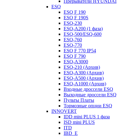
Прерыватели HYUNDAI
ESQ
ESQ F 190
ESQ F 190S
ESQ-230
ESQ-A200 (1 фаза)
ESQ-500/ESQ-600
ESQ-760
ESQ-770
ESQ F 770 IP54
ESQ F 790
ESQ-A3000
ESQ-210 (Архив)
ESQ-A300 (Архив)
ESQ-A500 (Архив)
ESQ-A1000 (Архив)
Входные дроссели ESQ
Выходные дроссели ESQ
Пульты Платы
Тормозные опции ESQ
INNOVERT
IDD mini PLUS 1 фаза
ISD mini PLUS
ITD
IBD_E