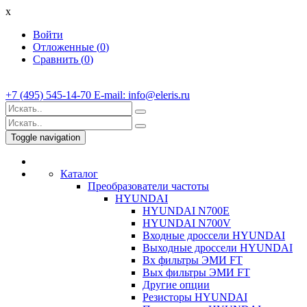
x
Войти
Отложенные (
0
)
Сравнить (
0
)
+7 (495) 545-14-70 E-mail: info@eleris.ru
Toggle navigation
Каталог
Преобразователи частоты
HYUNDAI
HYUNDAI N700E
HYUNDAI N700V
Входные дроссели HYUNDAI
Выходные дроссели HYUNDAI
Вх фильтры ЭМИ FT
Вых фильтры ЭМИ FT
Другие опции
Резисторы HYUNDAI