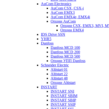
AuCom Electronics
AuCom CSX, CSX-i
AuCom EMX3
AuCom EMX4e, EMX4i
Опции AuCom
Опции CSX, EMX3, MVI, 
Опции EMX4
IDS Drive SSN
YHR5
Danfoss
Danfoss MCD 100
Danfoss MCD 200
Danfoss MCD 500
Опции УПП Danfoss
Schneider Electric
Altistart 01
Altistart 22
Altistart 48
Опции Altistart
INSTART
INSTART SNI
INSTART SBIM
INSTART SBIP
INSTART SSIP
INSTART SSI