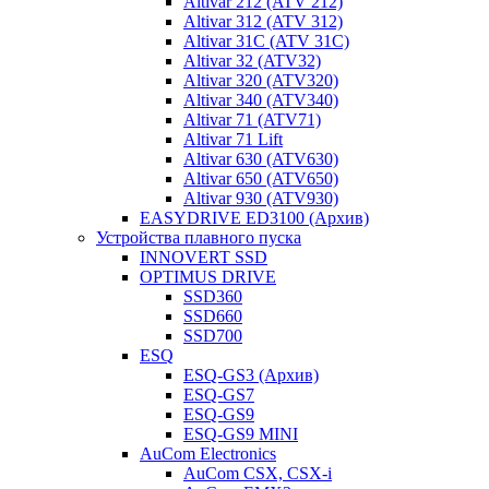
Altivar 212 (ATV 212)
Altivar 312 (ATV 312)
Altivar 31C (ATV 31C)
Altivar 32 (ATV32)
Altivar 320 (ATV320)
Altivar 340 (ATV340)
Altivar 71 (ATV71)
Altivar 71 Lift
Altivar 630 (ATV630)
Altivar 650 (ATV650)
Altivar 930 (ATV930)
EASYDRIVE ED3100 (Архив)
Устройства плавного пуска
INNOVERT SSD
OPTIMUS DRIVE
SSD360
SSD660
SSD700
ESQ
ESQ-GS3 (Архив)
ESQ-GS7
ESQ-GS9
ESQ-GS9 MINI
AuCom Electronics
AuCom CSX, CSX-i