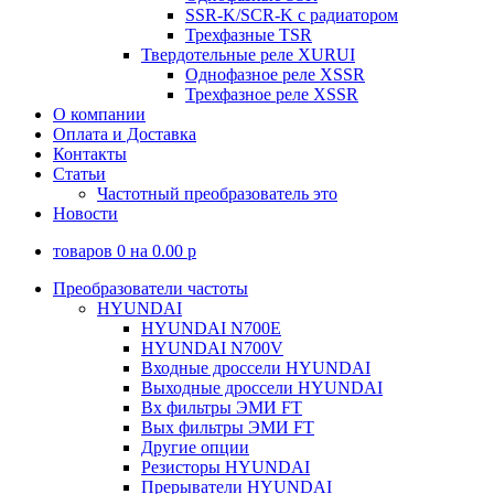
SSR-K/SCR-K с радиатором
Трехфазные TSR
Твердотельные реле XURUI
Однофазное реле XSSR
Трехфазное реле XSSR
О компании
Оплата и Доставка
Контакты
Статьи
Частотный преобразователь это
Новости
товаров
0
на
0.00
p
Преобразователи частоты
HYUNDAI
HYUNDAI N700E
HYUNDAI N700V
Входные дроссели HYUNDAI
Выходные дроссели HYUNDAI
Вх фильтры ЭМИ FT
Вых фильтры ЭМИ FT
Другие опции
Резисторы HYUNDAI
Прерыватели HYUNDAI