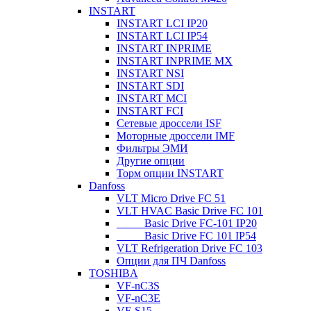
INSTART
INSTART LCI IP20
INSTART LCI IP54
INSTART INPRIME
INSTART INPRIME MX
INSTART NSI
INSTART SDI
INSTART MCI
INSTART FCI
Сетевые дроссели ISF
Моторные дроссели IMF
Фильтры ЭМИ
Другие опции
Торм опции INSTART
Danfoss
VLT Micro Drive FC 51
VLT HVAC Basic Drive FC 101
_____Basic Drive FC-101 IP20
_____Basic Drive FC 101 IP54
VLT Refrigeration Drive FC 103
Опции для ПЧ Danfoss
TOSHIBA
VF-nC3S
VF-nC3E
VF-S15