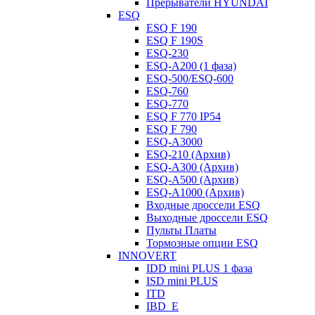
Прерыватели HYUNDAI
ESQ
ESQ F 190
ESQ F 190S
ESQ-230
ESQ-A200 (1 фаза)
ESQ-500/ESQ-600
ESQ-760
ESQ-770
ESQ F 770 IP54
ESQ F 790
ESQ-A3000
ESQ-210 (Архив)
ESQ-A300 (Архив)
ESQ-A500 (Архив)
ESQ-A1000 (Архив)
Входные дроссели ESQ
Выходные дроссели ESQ
Пульты Платы
Тормозные опции ESQ
INNOVERT
IDD mini PLUS 1 фаза
ISD mini PLUS
ITD
IBD_E