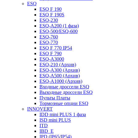
ESQ
ESQ F 190
ESQ F 190S
ESQ-230
ESQ-A200 (1 фаза)
ESQ-500/ESQ-600
ESQ-760
ESQ-770
ESQ F 770 IP54
ESQ F 790
ESQ-A3000
ESQ-210 (Архив)
ESQ-A300 (Архив)
ESQ-A500 (Архив)
ESQ-A1000 (Архив)
Входные дроссели ESQ
Выходные дроссели ESQ
Пульты Платы
Тормозные опции ESQ
INNOVERT
IDD mini PLUS 1 фаза
ISD mini PLUS
ITD
IBD_E
IPD (IP65/IP54)