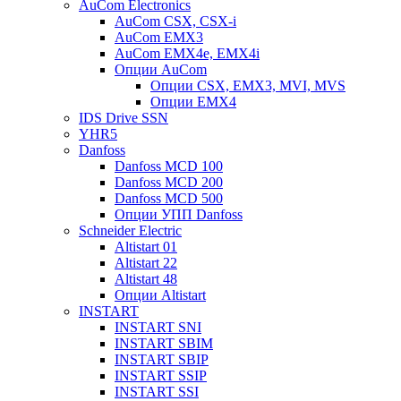
AuCom Electronics
AuCom CSX, CSX-i
AuCom EMX3
AuCom EMX4e, EMX4i
Опции AuCom
Опции CSX, EMX3, MVI, MVS
Опции EMX4
IDS Drive SSN
YHR5
Danfoss
Danfoss MCD 100
Danfoss MCD 200
Danfoss MCD 500
Опции УПП Danfoss
Schneider Electric
Altistart 01
Altistart 22
Altistart 48
Опции Altistart
INSTART
INSTART SNI
INSTART SBIM
INSTART SBIP
INSTART SSIP
INSTART SSI