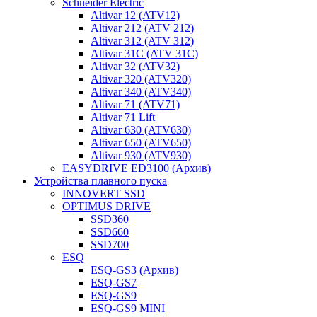
Schneider Electric
Altivar 12 (ATV12)
Altivar 212 (ATV 212)
Altivar 312 (ATV 312)
Altivar 31C (ATV 31C)
Altivar 32 (ATV32)
Altivar 320 (ATV320)
Altivar 340 (ATV340)
Altivar 71 (ATV71)
Altivar 71 Lift
Altivar 630 (ATV630)
Altivar 650 (ATV650)
Altivar 930 (ATV930)
EASYDRIVE ED3100 (Архив)
Устройства плавного пуска
INNOVERT SSD
OPTIMUS DRIVE
SSD360
SSD660
SSD700
ESQ
ESQ-GS3 (Архив)
ESQ-GS7
ESQ-GS9
ESQ-GS9 MINI