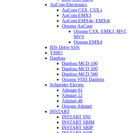
AuCom Electronics
AuCom CSX, CSX-i
AuCom EMX3
AuCom EMX4e, EMX4i
Опции AuCom
Опции CSX, EMX3, MVI,
MVS
Опции EMX4
IDS Drive SSN
YHR5
Danfoss
Danfoss MCD 100
Danfoss MCD 200
Danfoss MCD 500
Опции УПП Danfoss
Schneider Electric
Altistart 01
Altistart 22
Altistart 48
Опции Altistart
INSTART
INSTART SNI
INSTART SBIM
INSTART SBIP
INSTART SSIP