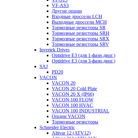
VF-AS3
Другие опции
Входные дроссели LCH
Выходные дроссели MCH
Тормозные резисторы SR
Тормозные резисторы SRH
Тормозные резисторы SRX
Тормозные резисторы SRV
Invertek Drives
Optidrive E3 (для 1-фазн.двиг.)
Optidrive E3 (для 3-фазн.двиг.)
SAJ
PD20
VACON
VACON 20
VACON 20 Cold Plate
VACON 20 X (IP66)
VACON 100 FLOW
VACON 100 HVAC
VACON 100 INDUSTRIAL
Опции VACON
Тормозные резисторы
Schneider Electric
Altivar 12 (ATV12)