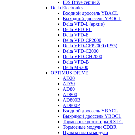
IDS Drive серии Z
Delta Electronics
Входной дроссель YBACL
Выходной дроссель YBOCL
Delta VFD-L (архив)
Delta VFD-EL
Delta VFD-E
Delta VFD-CP2000
Delta VFD-CFP2000 (IP55)
Delta VFD-C2000
Delta VFD-CH2000
Delta VFD-B
Delta MS300
OPTIMUS DRIVE
AD20
AD30
AD80
AD800
AD800B
AD800P
Входной дроссель YBACL
Выходной дроссель YBOCL
Тормозные резисторы RXLG
Тормозные модули CDBR
Пульты платы модули