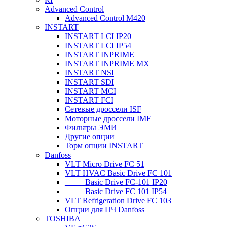
Advanced Control
Advanced Control M420
INSTART
INSTART LCI IP20
INSTART LCI IP54
INSTART INPRIME
INSTART INPRIME MX
INSTART NSI
INSTART SDI
INSTART MCI
INSTART FCI
Сетевые дроссели ISF
Моторные дроссели IMF
Фильтры ЭМИ
Другие опции
Торм опции INSTART
Danfoss
VLT Micro Drive FC 51
VLT HVAC Basic Drive FC 101
_____Basic Drive FC-101 IP20
_____Basic Drive FC 101 IP54
VLT Refrigeration Drive FC 103
Опции для ПЧ Danfoss
TOSHIBA