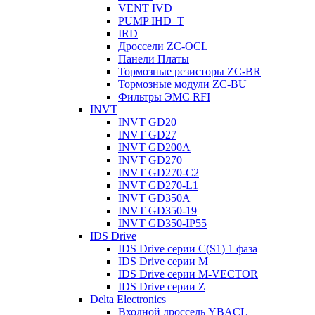
VENT IVD
PUMP IHD_T
IRD
Дроссели ZC-OCL
Панели Платы
Тормозные резисторы ZC-BR
Тормозные модули ZC-BU
Фильтры ЭМС RFI
INVT
INVT GD20
INVT GD27
INVT GD200A
INVT GD270
INVT GD270-C2
INVT GD270-L1
INVT GD350A
INVT GD350-19
INVT GD350-IP55
IDS Drive
IDS Drive серии C(S1) 1 фаза
IDS Drive серии M
IDS Drive серии M-VECTOR
IDS Drive серии Z
Delta Electronics
Входной дроссель YBACL