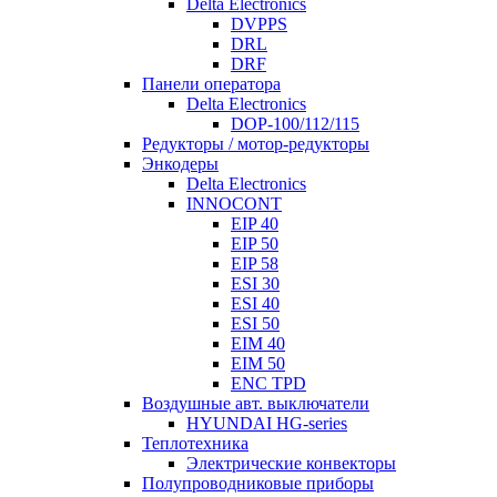
Delta Electronics
DVPPS
DRL
DRF
Панели оператора
Delta Electronics
DOP-100/112/115
Редукторы / мотор-редукторы
Энкодеры
Delta Electronics
INNOCONT
EIP 40
EIP 50
EIP 58
ESI 30
ESI 40
ESI 50
EIM 40
EIM 50
ENC TPD
Воздушные авт. выключатели
HYUNDAI HG-series
Теплотехника
Электрические конвекторы
Полупроводниковые приборы