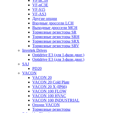
VF-nC3S
VF-nC3E
VF-S15
VF-AS3
Другие опции
Входные дроссели LCH
Выходные дроссели MCH
Тормозные резисторы SR
Тормозные резисторы SRH
Тормозные резисторы SRX
Тормозные резисторы SRV
Invertek Drives
Optidrive E3 (для 1-фазн.двиг.)
Optidrive E3 (для 3-фазн.двиг.)
SAJ
PD20
VACON
VACON 20
VACON 20 Cold Plate
VACON 20 X (IP66)
VACON 100 FLOW
VACON 100 HVAC
VACON 100 INDUSTRIAL
Опции VACON
Тормозные резисторы