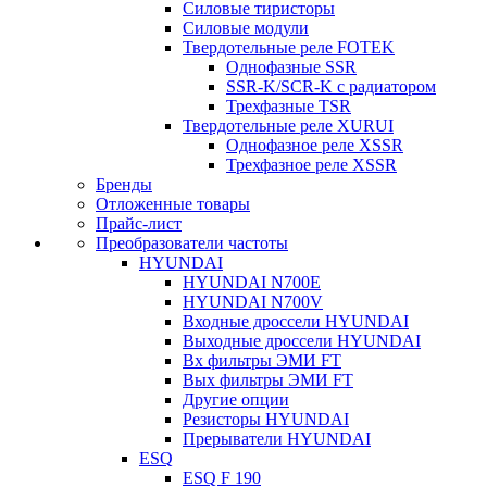
Силовые тиристоры
Силовые модули
Твердотельные реле FOTEK
Однофазные SSR
SSR-K/SCR-K с радиатором
Трехфазные TSR
Твердотельные реле XURUI
Однофазное реле XSSR
Трехфазное реле XSSR
Бренды
Отложенные товары
Прайс-лист
Преобразователи частоты
HYUNDAI
HYUNDAI N700E
HYUNDAI N700V
Входные дроссели HYUNDAI
Выходные дроссели HYUNDAI
Вх фильтры ЭМИ FT
Вых фильтры ЭМИ FT
Другие опции
Резисторы HYUNDAI
Прерыватели HYUNDAI
ESQ
ESQ F 190