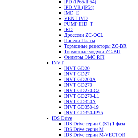
IPD (IP65/IP54)
IРD-VR (IP54)
IMD_E
VENT IVD
PUMP IHD_T
IRD
Дроссели ZC-OCL
Панели Платы
Тормозные резисторы ZC-BR
Тормозные модули ZC-BU
Фильтры ЭМС RFI
INVT
INVT GD20
INVT GD27
INVT GD200A
INVT GD270
INVT GD270-C2
INVT GD270-L1
INVT GD350A
INVT GD350-19
INVT GD350-IP55
IDS Drive
IDS Drive серии C(S1) 1 фаза
IDS Drive серии M
IDS Drive серии M-VECTOR