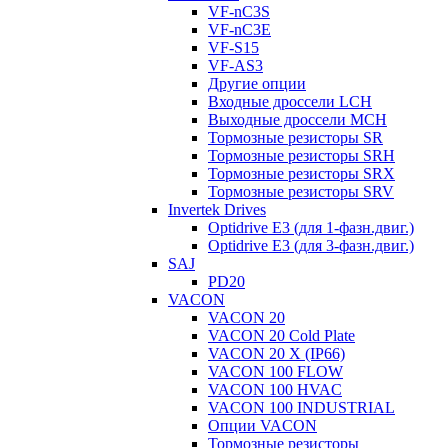
VF-nC3S
VF-nC3E
VF-S15
VF-AS3
Другие опции
Входные дроссели LCH
Выходные дроссели MCH
Тормозные резисторы SR
Тормозные резисторы SRH
Тормозные резисторы SRX
Тормозные резисторы SRV
Invertek Drives
Optidrive E3 (для 1-фазн.двиг.)
Optidrive E3 (для 3-фазн.двиг.)
SAJ
PD20
VACON
VACON 20
VACON 20 Cold Plate
VACON 20 X (IP66)
VACON 100 FLOW
VACON 100 HVAC
VACON 100 INDUSTRIAL
Опции VACON
Тормозные резисторы