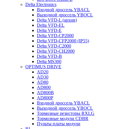
Delta Electronics
Входной дроссель YBACL
Выходной дроссель YBOCL
Delta VFD-L (архив)
Delta VFD-EL
Delta VFD-E
Delta VFD-CP2000
Delta VFD-CFP2000 (IP55)
Delta VFD-C2000
Delta VFD-CH2000
Delta VFD-B
Delta MS300
OPTIMUS DRIVE
AD20
AD30
AD80
AD800
AD800B
AD800P
Входной дроссель YBACL
Выходной дроссель YBOCL
Тормозные резисторы RXLG
Тормозные модули CDBR
Пульты платы модули
RI