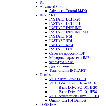
RI
Advanced Control
Advanced Control M420
INSTART
INSTART LCI IP20
INSTART LCI IP54
INSTART INPRIME
INSTART INPRIME MX
INSTART NSI
INSTART SDI
INSTART MCI
INSTART FCI
Сетевые дроссели ISF
Моторные дроссели IMF
Фильтры ЭМИ
Другие опции
Торм опции INSTART
Danfoss
VLT Micro Drive FC 51
VLT HVAC Basic Drive FC 101
_____Basic Drive FC-101 IP20
_____Basic Drive FC 101 IP54
VLT Refrigeration Drive FC 103
Опции для ПЧ Danfoss
TOSHIBA