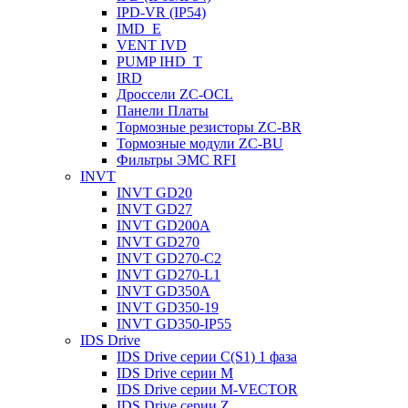
IРD-VR (IP54)
IMD_E
VENT IVD
PUMP IHD_T
IRD
Дроссели ZC-OCL
Панели Платы
Тормозные резисторы ZC-BR
Тормозные модули ZC-BU
Фильтры ЭМС RFI
INVT
INVT GD20
INVT GD27
INVT GD200A
INVT GD270
INVT GD270-C2
INVT GD270-L1
INVT GD350A
INVT GD350-19
INVT GD350-IP55
IDS Drive
IDS Drive серии C(S1) 1 фаза
IDS Drive серии M
IDS Drive серии M-VECTOR
IDS Drive серии Z