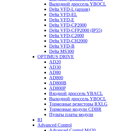
Выходной дроссель YBOCL
Delta VFD-L (архив)
Delta VFD-EL
Delta VFD-E
Delta VFD-CP2000
Delta VFD-CFP2000 (IP55)
Delta VFD-C2000
Delta VFD-CH2000
Delta VFD-B
Delta MS300
OPTIMUS DRIVE
AD20
AD30
AD80
AD800
AD800B
AD800P
Входной дроссель YBACL
Выходной дроссель YBOCL
Тормозные резисторы RXLG
Тормозные модули CDBR
Пульты платы модули
RI
Advanced Control
Advanced Control M420