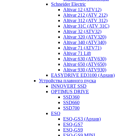
Schneider Electric
Altivar 12 (ATV12)
Altivar 212 (ATV 212)
Altivar 312 (ATV 312)
Altivar 31C (ATV 31C)
Altivar 32 (ATV32)
Altivar 320 (ATV320)
Altivar 340 (ATV340)
Altivar 71 (ATV71)
Altivar 71 Lift
Altivar 630 (ATV630)
Altivar 650 (ATV650)
Altivar 930 (ATV930)
EASYDRIVE ED3100 (Архив)
Устройства плавного пуска
INNOVERT SSD
OPTIMUS DRIVE
SSD360
SSD660
SSD700
ESQ
ESQ-GS3 (Архив)
ESQ-GS7
ESQ-GS9
ESQ-GS9 MINI