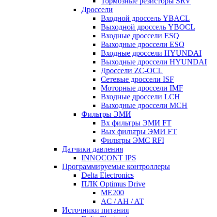
Тормозные резисторы SRV
Дроссели
Входной дроссель YBACL
Выходной дроссель YBOCL
Входные дроссели ESQ
Выходные дроссели ESQ
Входные дроссели HYUNDAI
Выходные дроссели HYUNDAI
Дроссели ZC-OCL
Сетевые дроссели ISF
Моторные дроссели IMF
Входные дроссели LCH
Выходные дроссели MCH
Фильтры ЭМИ
Вх фильтры ЭМИ FT
Вых фильтры ЭМИ FT
Фильтры ЭМС RFI
Датчики давления
INNOCONT IPS
Программируемые контроллеры
Delta Electronics
ПЛК Optimus Drive
ME200
AC / AH / AT
Источники питания