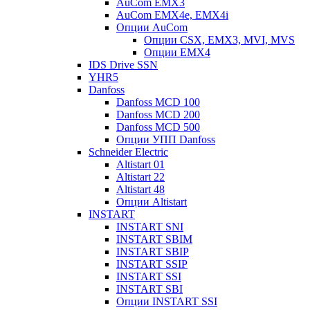
AuCom EMX3
AuCom EMX4e, EMX4i
Опции AuCom
Опции CSX, EMX3, MVI, MVS
Опции EMX4
IDS Drive SSN
YHR5
Danfoss
Danfoss MCD 100
Danfoss MCD 200
Danfoss MCD 500
Опции УПП Danfoss
Schneider Electric
Altistart 01
Altistart 22
Altistart 48
Опции Altistart
INSTART
INSTART SNI
INSTART SBIM
INSTART SBIP
INSTART SSIP
INSTART SSI
INSTART SBI
Опции INSTART SSI