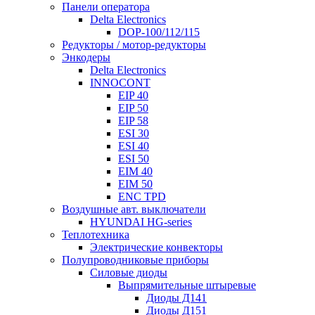
Панели оператора
Delta Electronics
DOP-100/112/115
Редукторы / мотор-редукторы
Энкодеры
Delta Electronics
INNOCONT
EIP 40
EIP 50
EIP 58
ESI 30
ESI 40
ESI 50
EIM 40
EIM 50
ENC TPD
Воздушные авт. выключатели
HYUNDAI HG-series
Теплотехника
Электрические конвекторы
Полупроводниковые приборы
Силовые диоды
Выпрямительные штыревые
Диоды Д141
Диоды Д151