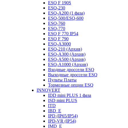
ESQ F 190S
ESQ-230
ESQ-A200 (1 фаза)
ESQ-500/ESQ-600
ESQ-760
ESQ-770
ESQ F 770 IP54
ESQ F 790
ESQ-A3000
ESQ-210 (Архив)
ESQ-A300 (Архив)
ESQ-A500 (Архив)
ESQ-A1000 (Архив)
Входные дроссели ESQ
Выходные дроссели ESQ
Пульты Платы
Тормозные опции ESQ
INNOVERT
IDD mini PLUS 1 фаза
ISD mini PLUS
ITD
IBD_E
IPD (IP65/IP54)
IРD-VR (IP54)
IMD_E