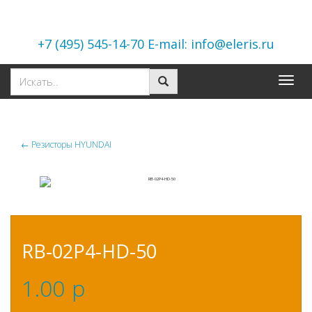
+7 (495) 545-14-70 E-mail: info@eleris.ru
Toggle
naviga
←
Резисторы HYUNDAI
RB-02P4-HD-50
1.00
p