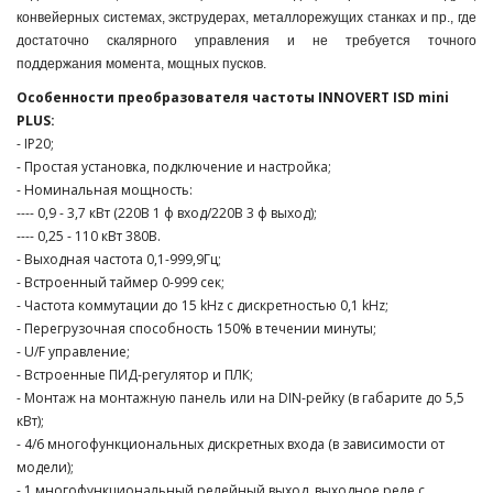
конвейерных системах, экструдерах, металлорежущих станках и пр., где
достаточно скалярного управления и не требуется точного
поддержания момента, мощных пусков.
Особенности преобразователя частоты INNOVERT ISD mini
PLUS:
- IP20;
- Простая установка, подключение и настройка;
- Номинальная мощность:
---- 0,9 - 3,7 кВт (220В 1 ф вход/220В 3 ф выход);
---- 0,25 - 110 кВт 380В.
- Выходная частота 0,1-999,9Гц;
- Встроенный таймер 0-999 сек;
- Частота коммутации до 15 kHz с дискретностью 0,1 kHz;
- Перегрузочная способность 150% в течении минуты;
- U/F управление;
- Встроенные ПИД-регулятор и ПЛК;
- Монтаж на монтажную панель или на DIN-рейку (в габарите до 5,5
кВт);
- 4/6 многофункциональных дискретных входа (в зависимости от
модели);
- 1 многофункциональный релейный выход, выходное реле с