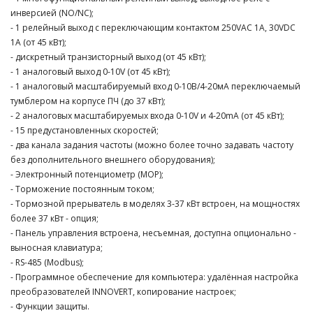
инверсией (NO/NC);
- 1 релейный выход с переключающим контактом 250VAC 1A, 30VDC
1A (от 45 кВт);
- дискретный транзисторный выход (от 45 кВт);
- 1 аналоговый выход 0-10V (от 45 кВт);
- 1 аналоговый масштабируемый вход 0-10В/4-20мА переключаемый
тумблером на корпусе ПЧ (до 37 кВт);
- 2 аналоговых масштабируемых входа 0-10V и 4-20mA (от 45 кВт);
- 15 предустановленных скоростей;
- два канала задания частоты (можно более точно задавать частоту
без дополнительного внешнего оборудования);
- Электронный потенциометр (MOP);
- Торможение постоянным током;
- Тормозной прерыватель в моделях 3-37 кВт встроен, на мощностях
более 37 кВт - опция;
- Панель управления встроена, несъемная, доступна опционально -
выносная клавиатура;
- RS-485 (Modbus);
- Программное обеспечение для компьютера: удалённая настройка
преобразователей INNOVERT, копирование настроек;
- Функции защиты.