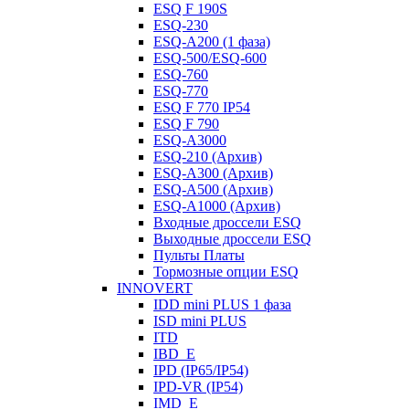
ESQ F 190S
ESQ-230
ESQ-A200 (1 фаза)
ESQ-500/ESQ-600
ESQ-760
ESQ-770
ESQ F 770 IP54
ESQ F 790
ESQ-A3000
ESQ-210 (Архив)
ESQ-A300 (Архив)
ESQ-A500 (Архив)
ESQ-A1000 (Архив)
Входные дроссели ESQ
Выходные дроссели ESQ
Пульты Платы
Тормозные опции ESQ
INNOVERT
IDD mini PLUS 1 фаза
ISD mini PLUS
ITD
IBD_E
IPD (IP65/IP54)
IРD-VR (IP54)
IMD_E