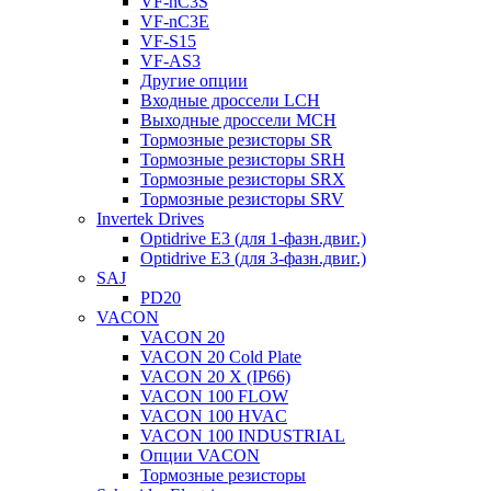
VF-nC3S
VF-nC3E
VF-S15
VF-AS3
Другие опции
Входные дроссели LCH
Выходные дроссели MCH
Тормозные резисторы SR
Тормозные резисторы SRH
Тормозные резисторы SRX
Тормозные резисторы SRV
Invertek Drives
Optidrive E3 (для 1-фазн.двиг.)
Optidrive E3 (для 3-фазн.двиг.)
SAJ
PD20
VACON
VACON 20
VACON 20 Cold Plate
VACON 20 X (IP66)
VACON 100 FLOW
VACON 100 HVAC
VACON 100 INDUSTRIAL
Опции VACON
Тормозные резисторы