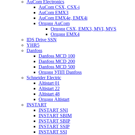
AuCom Electronics
AuCom CSX, CSX-i
AuCom EMX3
AuCom EMX4e, EMX4i
Опции AuCom
Опции CSX, EMX3, MVI, MVS
Опции EMX4
IDS Drive SSN
YHR5
Danfoss
Danfoss MCD 100
Danfoss MCD 200
Danfoss MCD 500
Опции УПП Danfoss
Schneider Electric
Altistart 01
Altistart 22
Altistart 48
Опции Altistart
INSTART
INSTART SNI
INSTART SBIM
INSTART SBIP
INSTART SSIP
INSTART SSI