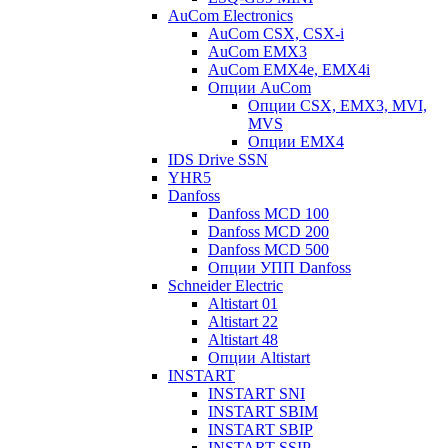
AuCom Electronics
AuCom CSX, CSX-i
AuCom EMX3
AuCom EMX4e, EMX4i
Опции AuCom
Опции CSX, EMX3, MVI,
MVS
Опции EMX4
IDS Drive SSN
YHR5
Danfoss
Danfoss MCD 100
Danfoss MCD 200
Danfoss MCD 500
Опции УПП Danfoss
Schneider Electric
Altistart 01
Altistart 22
Altistart 48
Опции Altistart
INSTART
INSTART SNI
INSTART SBIM
INSTART SBIP
INSTART SSIP