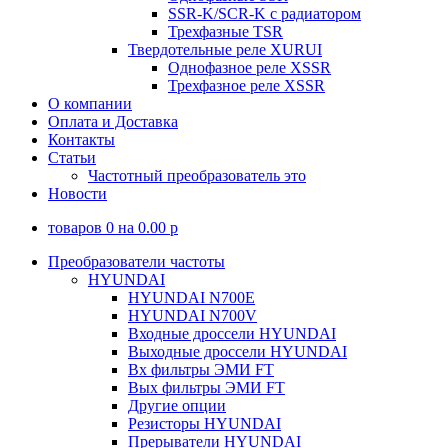
SSR-K/SCR-K с радиатором
Трехфазные TSR
Твердотельные реле XURUI
Однофазное реле XSSR
Трехфазное реле XSSR
О компании
Оплата и Доставка
Контакты
Статьи
Частотный преобразователь это
Новости
товаров
0
на
0.00
p
Преобразователи частоты
HYUNDAI
HYUNDAI N700E
HYUNDAI N700V
Входные дроссели HYUNDAI
Выходные дроссели HYUNDAI
Вх фильтры ЭМИ FT
Вых фильтры ЭМИ FT
Другие опции
Резисторы HYUNDAI
Прерыватели HYUNDAI