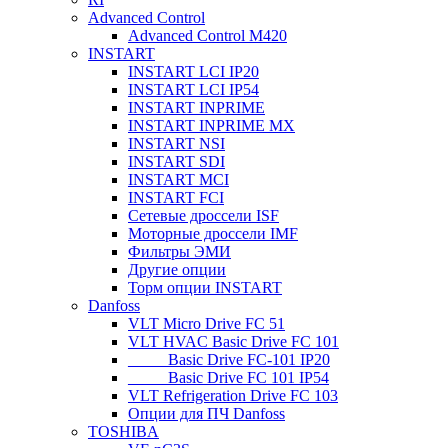
Advanced Control
Advanced Control M420
INSTART
INSTART LCI IP20
INSTART LCI IP54
INSTART INPRIME
INSTART INPRIME MX
INSTART NSI
INSTART SDI
INSTART MCI
INSTART FCI
Сетевые дроссели ISF
Моторные дроссели IMF
Фильтры ЭМИ
Другие опции
Торм опции INSTART
Danfoss
VLT Micro Drive FC 51
VLT HVAC Basic Drive FC 101
_____Basic Drive FC-101 IP20
_____Basic Drive FC 101 IP54
VLT Refrigeration Drive FC 103
Опции для ПЧ Danfoss
TOSHIBA