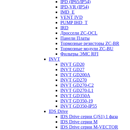
IPD (IP65/IP54)
IРD-VR (IP54)
IMD_E
VENT IVD
PUMP IHD_T
IRD
Дроссели ZC-OCL
Панели Платы
Тормозные резисторы ZC-BR
Тормозные модули ZC-BU
Фильтры ЭМС RFI
INVT
INVT GD20
INVT GD27
INVT GD200A
INVT GD270
INVT GD270-C2
INVT GD270-L1
INVT GD350A
INVT GD350-19
INVT GD350-IP55
IDS Drive
IDS Drive серии C(S1) 1 фаза
IDS Drive серии M
IDS Drive серии M-VECTOR