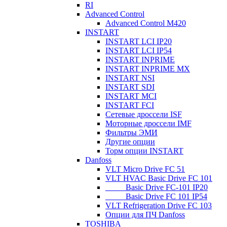
RI
Advanced Control
Advanced Control M420
INSTART
INSTART LCI IP20
INSTART LCI IP54
INSTART INPRIME
INSTART INPRIME MX
INSTART NSI
INSTART SDI
INSTART MCI
INSTART FCI
Сетевые дроссели ISF
Моторные дроссели IMF
Фильтры ЭМИ
Другие опции
Торм опции INSTART
Danfoss
VLT Micro Drive FC 51
VLT HVAC Basic Drive FC 101
_____Basic Drive FC-101 IP20
_____Basic Drive FC 101 IP54
VLT Refrigeration Drive FC 103
Опции для ПЧ Danfoss
TOSHIBA