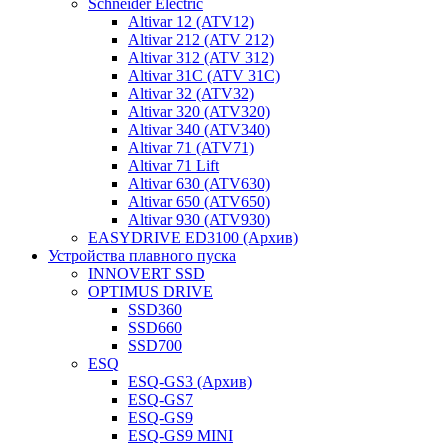
Schneider Electric
Altivar 12 (ATV12)
Altivar 212 (ATV 212)
Altivar 312 (ATV 312)
Altivar 31C (ATV 31C)
Altivar 32 (ATV32)
Altivar 320 (ATV320)
Altivar 340 (ATV340)
Altivar 71 (ATV71)
Altivar 71 Lift
Altivar 630 (ATV630)
Altivar 650 (ATV650)
Altivar 930 (ATV930)
EASYDRIVE ED3100 (Архив)
Устройства плавного пуска
INNOVERT SSD
OPTIMUS DRIVE
SSD360
SSD660
SSD700
ESQ
ESQ-GS3 (Архив)
ESQ-GS7
ESQ-GS9
ESQ-GS9 MINI