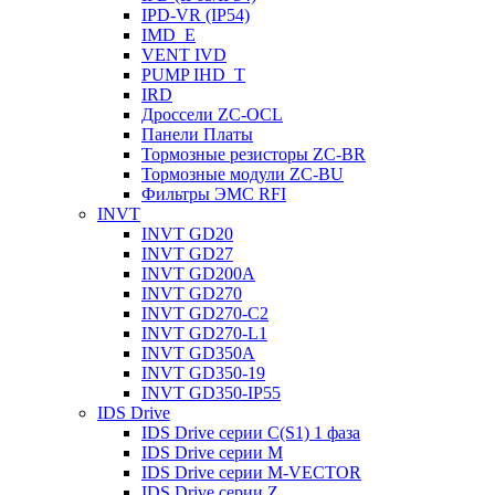
IРD-VR (IP54)
IMD_E
VENT IVD
PUMP IHD_T
IRD
Дроссели ZC-OCL
Панели Платы
Тормозные резисторы ZC-BR
Тормозные модули ZC-BU
Фильтры ЭМС RFI
INVT
INVT GD20
INVT GD27
INVT GD200A
INVT GD270
INVT GD270-C2
INVT GD270-L1
INVT GD350A
INVT GD350-19
INVT GD350-IP55
IDS Drive
IDS Drive серии C(S1) 1 фаза
IDS Drive серии M
IDS Drive серии M-VECTOR
IDS Drive серии Z