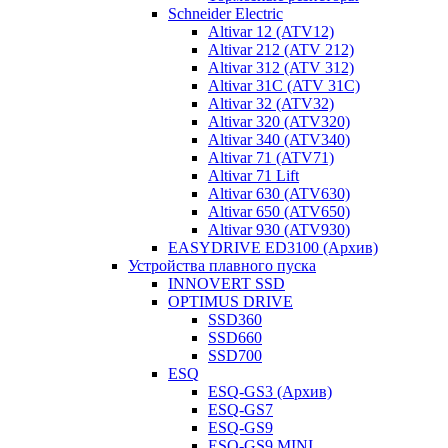
Schneider Electric
Altivar 12 (ATV12)
Altivar 212 (ATV 212)
Altivar 312 (ATV 312)
Altivar 31C (ATV 31C)
Altivar 32 (ATV32)
Altivar 320 (ATV320)
Altivar 340 (ATV340)
Altivar 71 (ATV71)
Altivar 71 Lift
Altivar 630 (ATV630)
Altivar 650 (ATV650)
Altivar 930 (ATV930)
EASYDRIVE ED3100 (Архив)
Устройства плавного пуска
INNOVERT SSD
OPTIMUS DRIVE
SSD360
SSD660
SSD700
ESQ
ESQ-GS3 (Архив)
ESQ-GS7
ESQ-GS9
ESQ-GS9 MINI