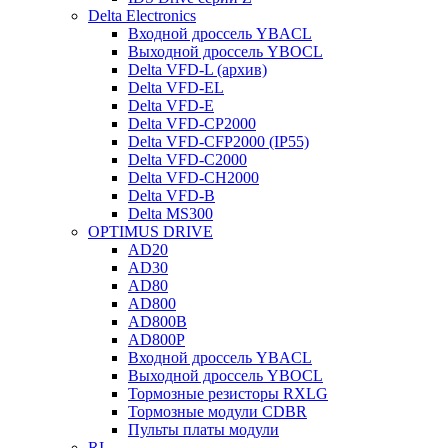
Delta Electronics
Входной дроссель YBACL
Выходной дроссель YBOCL
Delta VFD-L (архив)
Delta VFD-EL
Delta VFD-E
Delta VFD-CP2000
Delta VFD-CFP2000 (IP55)
Delta VFD-C2000
Delta VFD-CH2000
Delta VFD-B
Delta MS300
OPTIMUS DRIVE
AD20
AD30
AD80
AD800
AD800B
AD800P
Входной дроссель YBACL
Выходной дроссель YBOCL
Тормозные резисторы RXLG
Тормозные модули CDBR
Пульты платы модули
RI