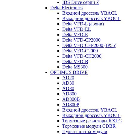
IDS Drive серии Z
Delta Electronics
Входной дроссель YBACL
Выходной дроссель YBOCL
Delta VFD-L (архив)
Delta VFD-EL
Delta VFD-E
Delta VFD-CP2000
Delta VFD-CFP2000 (IP55)
Delta VFD-C2000
Delta VFD-CH2000
Delta VFD-B
Delta MS300
OPTIMUS DRIVE
AD20
AD30
AD80
AD800
AD800B
AD800P
Входной дроссель YBACL
Выходной дроссель YBOCL
Тормозные резисторы RXLG
Тормозные модули CDBR
Пульты платы модули