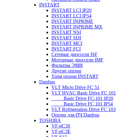
INSTART
INSTART LCI IP20
INSTART LCI IP54
INSTART INPRIME
INSTART INPRIME MX
INSTART NSI
INSTART SDI
INSTART MCI
INSTART FCI
Сетевые дроссели ISF
Моторные дроссели IMF
Фильтры ЭМИ
Другие опции
Торм опции INSTART
Danfoss
VLT Micro Drive FC 51
VLT HVAC Basic Drive FC 101
_____Basic Drive FC-101 IP20
_____Basic Drive FC 101 IP54
VLT Refrigeration Drive FC 103
Опции для ПЧ Danfoss
TOSHIBA
VF-nC3S
VF-nC3E
VF-S15