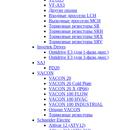
VF-AS3
Другие опции
Входные дроссели LCH
Выходные дроссели MCH
Тормозные резисторы SR
Тормозные резисторы SRH
Тормозные резисторы SRX
Тормозные резисторы SRV
Invertek Drives
Optidrive E3 (для 1-фазн.двиг.)
Optidrive E3 (для 3-фазн.двиг.)
SAJ
PD20
VACON
VACON 20
VACON 20 Cold Plate
VACON 20 X (IP66)
VACON 100 FLOW
VACON 100 HVAC
VACON 100 INDUSTRIAL
Опции VACON
Тормозные резисторы
Schneider Electric
Altivar 12 (ATV12)