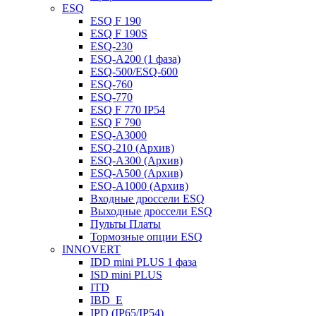
ESQ
ESQ F 190
ESQ F 190S
ESQ-230
ESQ-A200 (1 фаза)
ESQ-500/ESQ-600
ESQ-760
ESQ-770
ESQ F 770 IP54
ESQ F 790
ESQ-A3000
ESQ-210 (Архив)
ESQ-A300 (Архив)
ESQ-A500 (Архив)
ESQ-A1000 (Архив)
Входные дроссели ESQ
Выходные дроссели ESQ
Пульты Платы
Тормозные опции ESQ
INNOVERT
IDD mini PLUS 1 фаза
ISD mini PLUS
ITD
IBD_E
IPD (IP65/IP54)