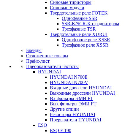
Силовые тиристоры
Силовые модули
Твердотельные реле FOTEK
Однофазные SSR
SSR-K/SCR-K с радиатором
Трехфазные TSR
Твердотельные реле XURUI
Однофазное реле XSSR
Трехфазное реле XSSR
Бренды
Отложенные товары
Прайс-лист
Преобразователи частоты
HYUNDAI
HYUNDAI N700E
HYUNDAI N700V
Входные дроссели HYUNDAI
Выходные дроссели HYUNDAI
Вх фильтры ЭМИ FT
Вых фильтры ЭМИ FT
Другие опции
Резисторы HYUNDAI
Прерыватели HYUNDAI
ESQ
ESQ F 190