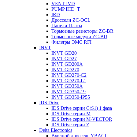
VENT IVD
PUMP IHD_T
IRD
Дроссели ZC-OCL
Панели Платы
Тормозные резисторы ZC-BR
Тормозные модули ZC-BU
Фильтры ЭМС RFI
INVT
INVT GD20
INVT GD27
INVT GD200A
INVT GD270
INVT GD270-C2
INVT GD270-L1
INVT GD350A
INVT GD350-19
INVT GD350-IP55
IDS Drive
IDS Drive серии C(S1) 1 фаза
IDS Drive серии M
IDS Drive серии M-VECTOR
IDS Drive серии Z
Delta Electronics
Входной дроссель YBACL