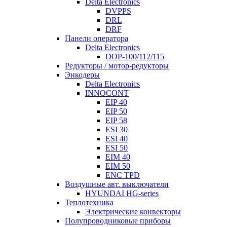
Delta Electronics
DVPPS
DRL
DRF
Панели оператора
Delta Electronics
DOP-100/112/115
Редукторы / мотор-редукторы
Энкодеры
Delta Electronics
INNOCONT
EIP 40
EIP 50
EIP 58
ESI 30
ESI 40
ESI 50
EIM 40
EIM 50
ENC TPD
Воздушные авт. выключатели
HYUNDAI HG-series
Теплотехника
Электрические конвекторы
Полупроводниковые приборы