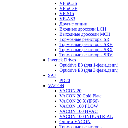
VF-nC3S
VF-nC3E
VF-S15
VF-AS3
Другие опции
Входные дроссели LCH
Выходные дроссели MCH
Тормозные резисторы SR
Тормозные резисторы SRH
Тормозные резисторы SRX
Тормозные резисторы SRV
Invertek Drives
Optidrive E3 (для 1-фазн.двиг.)
Optidrive E3 (для 3-фазн.двиг.)
SAJ
PD20
VACON
VACON 20
VACON 20 Cold Plate
VACON 20 X (IP66)
VACON 100 FLOW
VACON 100 HVAC
VACON 100 INDUSTRIAL
Опции VACON
Тормозные резисторы