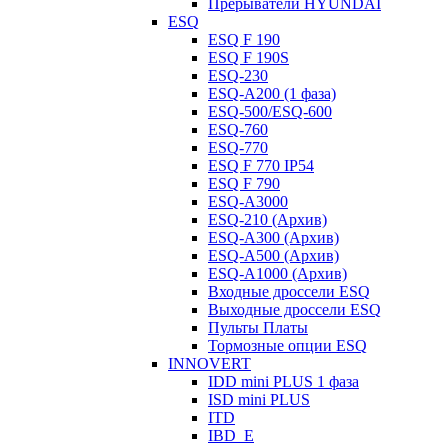
Прерыватели HYUNDAI
ESQ
ESQ F 190
ESQ F 190S
ESQ-230
ESQ-A200 (1 фаза)
ESQ-500/ESQ-600
ESQ-760
ESQ-770
ESQ F 770 IP54
ESQ F 790
ESQ-A3000
ESQ-210 (Архив)
ESQ-A300 (Архив)
ESQ-A500 (Архив)
ESQ-A1000 (Архив)
Входные дроссели ESQ
Выходные дроссели ESQ
Пульты Платы
Тормозные опции ESQ
INNOVERT
IDD mini PLUS 1 фаза
ISD mini PLUS
ITD
IBD_E