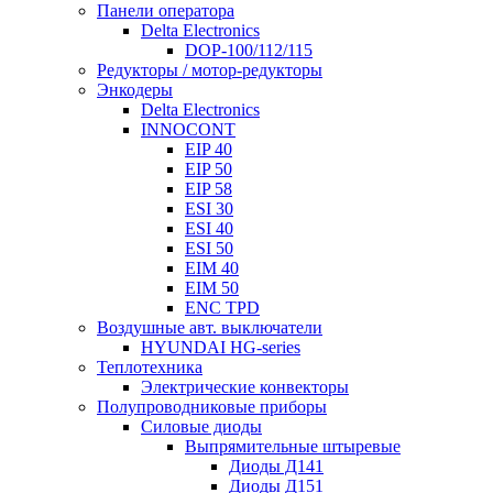
Панели оператора
Delta Electronics
DOP-100/112/115
Редукторы / мотор-редукторы
Энкодеры
Delta Electronics
INNOCONT
EIP 40
EIP 50
EIP 58
ESI 30
ESI 40
ESI 50
EIM 40
EIM 50
ENC TPD
Воздушные авт. выключатели
HYUNDAI HG-series
Теплотехника
Электрические конвекторы
Полупроводниковые приборы
Силовые диоды
Выпрямительные штыревые
Диоды Д141
Диоды Д151