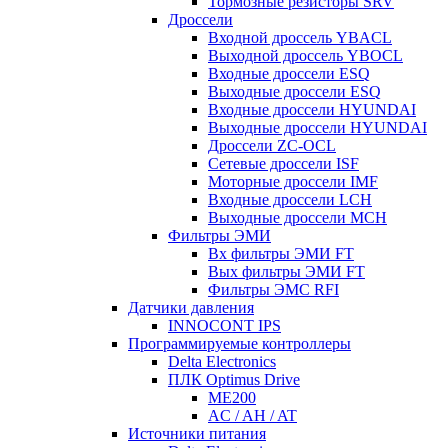
Тормозные резисторы SRV
Дроссели
Входной дроссель YBACL
Выходной дроссель YBOCL
Входные дроссели ESQ
Выходные дроссели ESQ
Входные дроссели HYUNDAI
Выходные дроссели HYUNDAI
Дроссели ZC-OCL
Сетевые дроссели ISF
Моторные дроссели IMF
Входные дроссели LCH
Выходные дроссели MCH
Фильтры ЭМИ
Вх фильтры ЭМИ FT
Вых фильтры ЭМИ FT
Фильтры ЭМС RFI
Датчики давления
INNOCONT IPS
Программируемые контроллеры
Delta Electronics
ПЛК Optimus Drive
ME200
AC / AH / AT
Источники питания