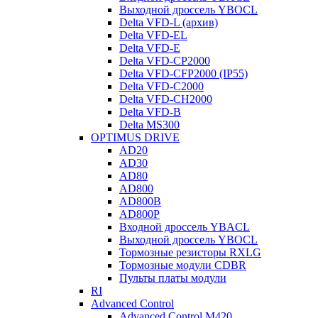
Выходной дроссель YBOCL
Delta VFD-L (архив)
Delta VFD-EL
Delta VFD-E
Delta VFD-CP2000
Delta VFD-CFP2000 (IP55)
Delta VFD-C2000
Delta VFD-CH2000
Delta VFD-B
Delta MS300
OPTIMUS DRIVE
AD20
AD30
AD80
AD800
AD800B
AD800P
Входной дроссель YBACL
Выходной дроссель YBOCL
Тормозные резисторы RXLG
Тормозные модули CDBR
Пульты платы модули
RI
Advanced Control
Advanced Control M420