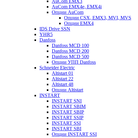
AuCom EMX3
AuCom EMX4e, EMX4i
Опции AuCom
Опции CSX, EMX3, MVI, MVS
Опции EMX4
IDS Drive SSN
YHR5
Danfoss
Danfoss MCD 100
Danfoss MCD 200
Danfoss MCD 500
Опции УПП Danfoss
Schneider Electric
Altistart 01
Altistart 22
Altistart 48
Опции Altistart
INSTART
INSTART SNI
INSTART SBIM
INSTART SBIP
INSTART SSIP
INSTART SSI
INSTART SBI
Опции INSTART SSI