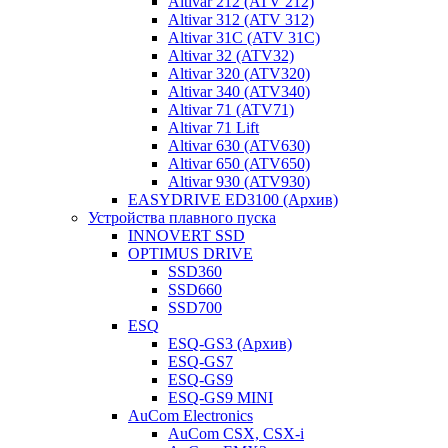
Altivar 212 (ATV 212)
Altivar 312 (ATV 312)
Altivar 31C (ATV 31C)
Altivar 32 (ATV32)
Altivar 320 (ATV320)
Altivar 340 (ATV340)
Altivar 71 (ATV71)
Altivar 71 Lift
Altivar 630 (ATV630)
Altivar 650 (ATV650)
Altivar 930 (ATV930)
EASYDRIVE ED3100 (Архив)
Устройства плавного пуска
INNOVERT SSD
OPTIMUS DRIVE
SSD360
SSD660
SSD700
ESQ
ESQ-GS3 (Архив)
ESQ-GS7
ESQ-GS9
ESQ-GS9 MINI
AuCom Electronics
AuCom CSX, CSX-i