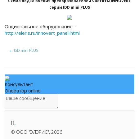
Схема подключения преобразователей частоты INNOVERT
серии IDD mini PLUS
Опциональное оборудование -
http://eleris.ru/innovert_paneli.html
←
ISD mini PLUS
Консультант
Оператор online
.
©
ООО "ЭЛЭРИС"
, 2026