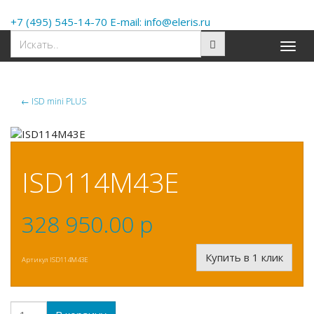
+7 (495) 545-14-70 E-mail: info@eleris.ru
Toggle
naviga
←
ISD mini PLUS
ISD114M43E
328 950.00
p
Купить в 1 клик
Артикул
ISD114M43E