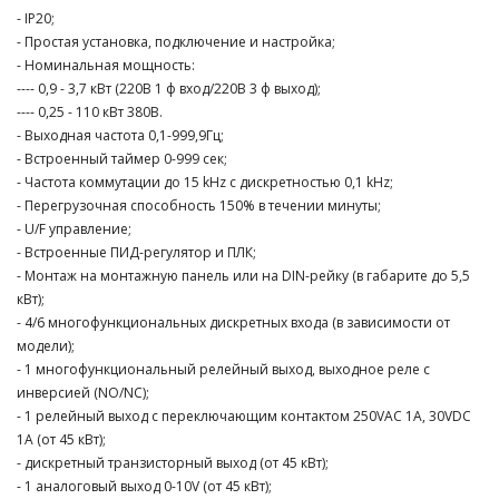
- IP20;
- Простая установка, подключение и настройка;
- Номинальная мощность:
---- 0,9 - 3,7 кВт (220В 1 ф вход/220В 3 ф выход);
---- 0,25 - 110 кВт 380В.
- Выходная частота 0,1-999,9Гц;
- Встроенный таймер 0-999 сек;
- Частота коммутации до 15 kHz с дискретностью 0,1 kHz;
- Перегрузочная способность 150% в течении минуты;
- U/F управление;
- Встроенные ПИД-регулятор и ПЛК;
- Монтаж на монтажную панель или на DIN-рейку (в габарите до 5,5
кВт);
- 4/6 многофункциональных дискретных входа (в зависимости от
модели);
- 1 многофункциональный релейный выход, выходное реле с
инверсией (NO/NC);
- 1 релейный выход с переключающим контактом 250VAC 1A, 30VDC
1A (от 45 кВт);
- дискретный транзисторный выход (от 45 кВт);
- 1 аналоговый выход 0-10V (от 45 кВт);