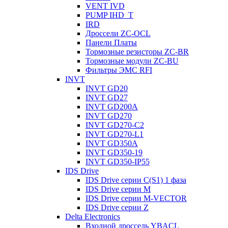
VENT IVD
PUMP IHD_T
IRD
Дроссели ZC-OCL
Панели Платы
Тормозные резисторы ZC-BR
Тормозные модули ZC-BU
Фильтры ЭМС RFI
INVT
INVT GD20
INVT GD27
INVT GD200A
INVT GD270
INVT GD270-C2
INVT GD270-L1
INVT GD350A
INVT GD350-19
INVT GD350-IP55
IDS Drive
IDS Drive серии C(S1) 1 фаза
IDS Drive серии M
IDS Drive серии M-VECTOR
IDS Drive серии Z
Delta Electronics
Входной дроссель YBACL