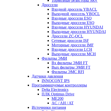
Тормозные резисторы SRV
Дроссели
Входной дроссель YBACL
Выходной дроссель YBOCL
Входные дроссели ESQ
Выходные дроссели ESQ
Входные дроссели HYUNDAI
Выходные дроссели HYUNDAI
Дроссели ZC-OCL
Сетевые дроссели ISF
Моторные дроссели IMF
Входные дроссели LCH
Выходные дроссели MCH
Фильтры ЭМИ
Вх фильтры ЭМИ FT
Вых фильтры ЭМИ FT
Фильтры ЭМС RFI
Датчики давления
INNOCONT IPS
Программируемые контроллеры
Delta Electronics
ПЛК Optimus Drive
ME200
AC / AH / AT
Источники питания