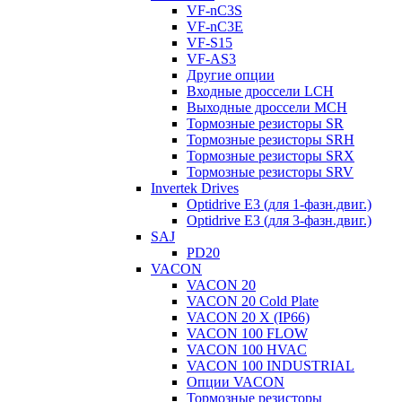
VF-nC3S
VF-nC3E
VF-S15
VF-AS3
Другие опции
Входные дроссели LCH
Выходные дроссели MCH
Тормозные резисторы SR
Тормозные резисторы SRH
Тормозные резисторы SRX
Тормозные резисторы SRV
Invertek Drives
Optidrive E3 (для 1-фазн.двиг.)
Optidrive E3 (для 3-фазн.двиг.)
SAJ
PD20
VACON
VACON 20
VACON 20 Cold Plate
VACON 20 X (IP66)
VACON 100 FLOW
VACON 100 HVAC
VACON 100 INDUSTRIAL
Опции VACON
Тормозные резисторы