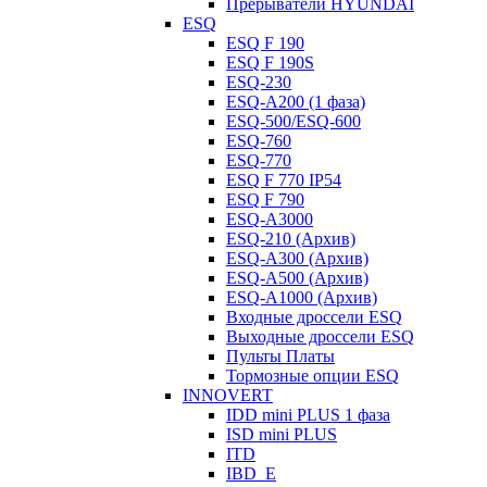
Прерыватели HYUNDAI
ESQ
ESQ F 190
ESQ F 190S
ESQ-230
ESQ-A200 (1 фаза)
ESQ-500/ESQ-600
ESQ-760
ESQ-770
ESQ F 770 IP54
ESQ F 790
ESQ-A3000
ESQ-210 (Архив)
ESQ-A300 (Архив)
ESQ-A500 (Архив)
ESQ-A1000 (Архив)
Входные дроссели ESQ
Выходные дроссели ESQ
Пульты Платы
Тормозные опции ESQ
INNOVERT
IDD mini PLUS 1 фаза
ISD mini PLUS
ITD
IBD_E