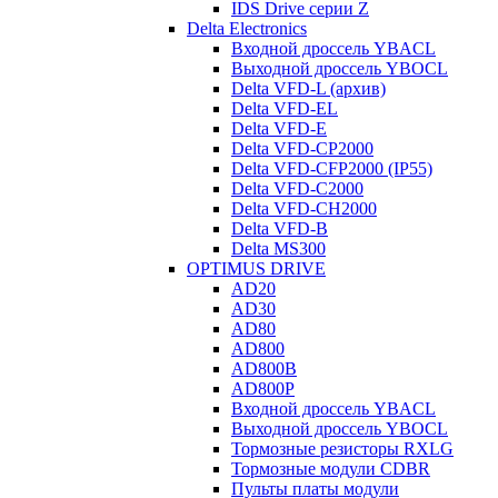
IDS Drive серии Z
Delta Electronics
Входной дроссель YBACL
Выходной дроссель YBOCL
Delta VFD-L (архив)
Delta VFD-EL
Delta VFD-E
Delta VFD-CP2000
Delta VFD-CFP2000 (IP55)
Delta VFD-C2000
Delta VFD-CH2000
Delta VFD-B
Delta MS300
OPTIMUS DRIVE
AD20
AD30
AD80
AD800
AD800B
AD800P
Входной дроссель YBACL
Выходной дроссель YBOCL
Тормозные резисторы RXLG
Тормозные модули CDBR
Пульты платы модули