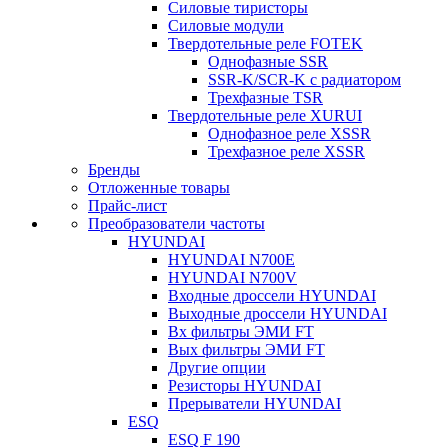
Силовые тиристоры
Силовые модули
Твердотельные реле FOTEK
Однофазные SSR
SSR-K/SCR-K с радиатором
Трехфазные TSR
Твердотельные реле XURUI
Однофазное реле XSSR
Трехфазное реле XSSR
Бренды
Отложенные товары
Прайс-лист
Преобразователи частоты
HYUNDAI
HYUNDAI N700E
HYUNDAI N700V
Входные дроссели HYUNDAI
Выходные дроссели HYUNDAI
Вх фильтры ЭМИ FT
Вых фильтры ЭМИ FT
Другие опции
Резисторы HYUNDAI
Прерыватели HYUNDAI
ESQ
ESQ F 190