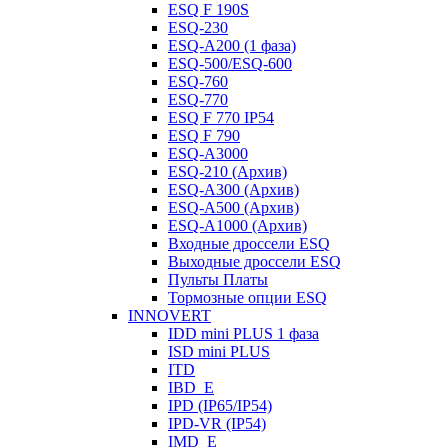
ESQ F 190S
ESQ-230
ESQ-A200 (1 фаза)
ESQ-500/ESQ-600
ESQ-760
ESQ-770
ESQ F 770 IP54
ESQ F 790
ESQ-A3000
ESQ-210 (Архив)
ESQ-A300 (Архив)
ESQ-A500 (Архив)
ESQ-A1000 (Архив)
Входные дроссели ESQ
Выходные дроссели ESQ
Пульты Платы
Тормозные опции ESQ
INNOVERT
IDD mini PLUS 1 фаза
ISD mini PLUS
ITD
IBD_E
IPD (IP65/IP54)
IРD-VR (IP54)
IMD_E