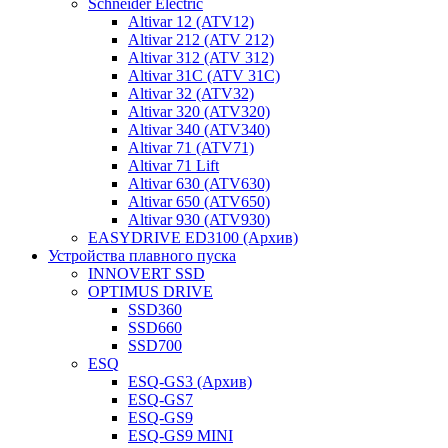
Schneider Electric
Altivar 12 (ATV12)
Altivar 212 (ATV 212)
Altivar 312 (ATV 312)
Altivar 31C (ATV 31C)
Altivar 32 (ATV32)
Altivar 320 (ATV320)
Altivar 340 (ATV340)
Altivar 71 (ATV71)
Altivar 71 Lift
Altivar 630 (ATV630)
Altivar 650 (ATV650)
Altivar 930 (ATV930)
EASYDRIVE ED3100 (Архив)
Устройства плавного пуска
INNOVERT SSD
OPTIMUS DRIVE
SSD360
SSD660
SSD700
ESQ
ESQ-GS3 (Архив)
ESQ-GS7
ESQ-GS9
ESQ-GS9 MINI