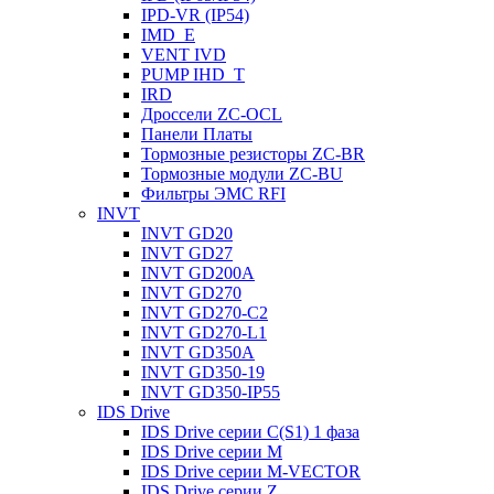
IРD-VR (IP54)
IMD_E
VENT IVD
PUMP IHD_T
IRD
Дроссели ZC-OCL
Панели Платы
Тормозные резисторы ZC-BR
Тормозные модули ZC-BU
Фильтры ЭМС RFI
INVT
INVT GD20
INVT GD27
INVT GD200A
INVT GD270
INVT GD270-C2
INVT GD270-L1
INVT GD350A
INVT GD350-19
INVT GD350-IP55
IDS Drive
IDS Drive серии C(S1) 1 фаза
IDS Drive серии M
IDS Drive серии M-VECTOR
IDS Drive серии Z