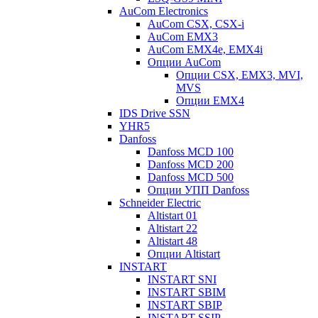
AuCom Electronics
AuCom CSX, CSX-i
AuCom EMX3
AuCom EMX4e, EMX4i
Опции AuCom
Опции CSX, EMX3, MVI,
MVS
Опции EMX4
IDS Drive SSN
YHR5
Danfoss
Danfoss MCD 100
Danfoss MCD 200
Danfoss MCD 500
Опции УПП Danfoss
Schneider Electric
Altistart 01
Altistart 22
Altistart 48
Опции Altistart
INSTART
INSTART SNI
INSTART SBIM
INSTART SBIP
INSTART SSIP