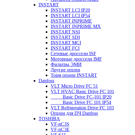
INSTART
INSTART LCI IP20
INSTART LCI IP54
INSTART INPRIME
INSTART INPRIME MX
INSTART NSI
INSTART SDI
INSTART MCI
INSTART FCI
Сетевые дроссели ISF
Моторные дроссели IMF
Фильтры ЭМИ
Другие опции
Торм опции INSTART
Danfoss
VLT Micro Drive FC 51
VLT HVAC Basic Drive FC 101
_____Basic Drive FC-101 IP20
_____Basic Drive FC 101 IP54
VLT Refrigeration Drive FC 103
Опции для ПЧ Danfoss
TOSHIBA
VF-nC3S
VF-nC3E
VF-S15