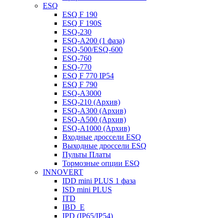
ESQ
ESQ F 190
ESQ F 190S
ESQ-230
ESQ-A200 (1 фаза)
ESQ-500/ESQ-600
ESQ-760
ESQ-770
ESQ F 770 IP54
ESQ F 790
ESQ-A3000
ESQ-210 (Архив)
ESQ-A300 (Архив)
ESQ-A500 (Архив)
ESQ-A1000 (Архив)
Входные дроссели ESQ
Выходные дроссели ESQ
Пульты Платы
Тормозные опции ESQ
INNOVERT
IDD mini PLUS 1 фаза
ISD mini PLUS
ITD
IBD_E
IPD (IP65/IP54)