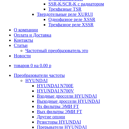
SSR-K/SCR-K с радиатором
Трехфазные TSR
Твердотельные реле XURUI
Однофазное реле XSSR
Трехфазное реле XSSR
О компании
Оплата и Доставка
Контакты
Статьи
Частотный преобразователь это
Новости
товаров
0
на
0.00
p
Преобразователи частоты
HYUNDAI
HYUNDAI N700E
HYUNDAI N700V
Входные дроссели HYUNDAI
Выходные дроссели HYUNDAI
Вх фильтры ЭМИ FT
Вых фильтры ЭМИ FT
Другие опции
Резисторы HYUNDAI
Прерыватели HYUNDAI