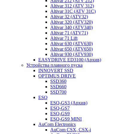
Altivar 212 (ATV 212)
Altivar 312 (ATV 312)
Altivar 31C (ATV 31C)
Altivar 32 (ATV32)
Altivar 320 (ATV320)
Altivar 340 (ATV340)
Altivar 71 (ATV71)
Altivar 71 Lift
Altivar 630 (ATV630)
Altivar 650 (ATV650)
Altivar 930 (ATV930)
EASYDRIVE ED3100 (Архив)
Устройства плавного пуска
INNOVERT SSD
OPTIMUS DRIVE
SSD360
SSD660
SSD700
ESQ
ESQ-GS3 (Архив)
ESQ-GS7
ESQ-GS9
ESQ-GS9 MINI
AuCom Electronics
AuCom CSX, CSX-i