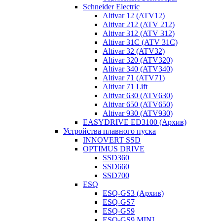
Schneider Electric
Altivar 12 (ATV12)
Altivar 212 (ATV 212)
Altivar 312 (ATV 312)
Altivar 31C (ATV 31C)
Altivar 32 (ATV32)
Altivar 320 (ATV320)
Altivar 340 (ATV340)
Altivar 71 (ATV71)
Altivar 71 Lift
Altivar 630 (ATV630)
Altivar 650 (ATV650)
Altivar 930 (ATV930)
EASYDRIVE ED3100 (Архив)
Устройства плавного пуска
INNOVERT SSD
OPTIMUS DRIVE
SSD360
SSD660
SSD700
ESQ
ESQ-GS3 (Архив)
ESQ-GS7
ESQ-GS9
ESQ-GS9 MINI