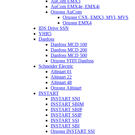
AuCom EMX3
AuCom EMX4e, EMX4i
Опции AuCom
Опции CSX, EMX3, MVI, MVS
Опции EMX4
IDS Drive SSN
YHR5
Danfoss
Danfoss MCD 100
Danfoss MCD 200
Danfoss MCD 500
Опции УПП Danfoss
Schneider Electric
Altistart 01
Altistart 22
Altistart 48
Опции Altistart
INSTART
INSTART SNI
INSTART SBIM
INSTART SBIP
INSTART SSIP
INSTART SSI
INSTART SBI
Опции INSTART SSI