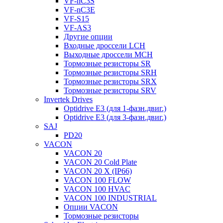
VF-nC3S
VF-nC3E
VF-S15
VF-AS3
Другие опции
Входные дроссели LCH
Выходные дроссели MCH
Тормозные резисторы SR
Тормозные резисторы SRH
Тормозные резисторы SRX
Тормозные резисторы SRV
Invertek Drives
Optidrive E3 (для 1-фазн.двиг.)
Optidrive E3 (для 3-фазн.двиг.)
SAJ
PD20
VACON
VACON 20
VACON 20 Cold Plate
VACON 20 X (IP66)
VACON 100 FLOW
VACON 100 HVAC
VACON 100 INDUSTRIAL
Опции VACON
Тормозные резисторы