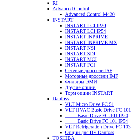
RI
Advanced Control
Advanced Control M420
INSTART
INSTART LCI IP20
INSTART LCI IP54
INSTART INPRIME
INSTART INPRIME MX
INSTART NSI
INSTART SDI
INSTART MCI
INSTART FCI
Сетевые дроссели ISF
Моторные дроссели IMF
Фильтры ЭМИ
Другие опции
Торм опции INSTART
Danfoss
VLT Micro Drive FC 51
VLT HVAC Basic Drive FC 101
_____Basic Drive FC-101 IP20
_____Basic Drive FC 101 IP54
VLT Refrigeration Drive FC 103
Опции для ПЧ Danfoss
TOSHIBA