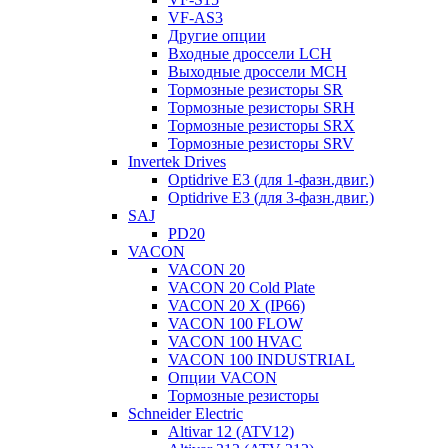
VF-AS3
Другие опции
Входные дроссели LCH
Выходные дроссели MCH
Тормозные резисторы SR
Тормозные резисторы SRH
Тормозные резисторы SRX
Тормозные резисторы SRV
Invertek Drives
Optidrive E3 (для 1-фазн.двиг.)
Optidrive E3 (для 3-фазн.двиг.)
SAJ
PD20
VACON
VACON 20
VACON 20 Cold Plate
VACON 20 X (IP66)
VACON 100 FLOW
VACON 100 HVAC
VACON 100 INDUSTRIAL
Опции VACON
Тормозные резисторы
Schneider Electric
Altivar 12 (ATV12)