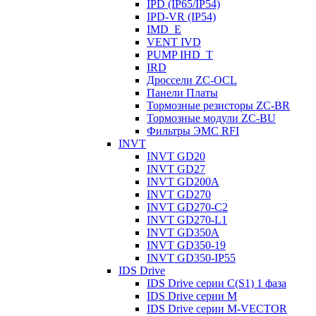
IPD (IP65/IP54)
IРD-VR (IP54)
IMD_E
VENT IVD
PUMP IHD_T
IRD
Дроссели ZC-OCL
Панели Платы
Тормозные резисторы ZC-BR
Тормозные модули ZC-BU
Фильтры ЭМС RFI
INVT
INVT GD20
INVT GD27
INVT GD200A
INVT GD270
INVT GD270-C2
INVT GD270-L1
INVT GD350A
INVT GD350-19
INVT GD350-IP55
IDS Drive
IDS Drive серии C(S1) 1 фаза
IDS Drive серии M
IDS Drive серии M-VECTOR