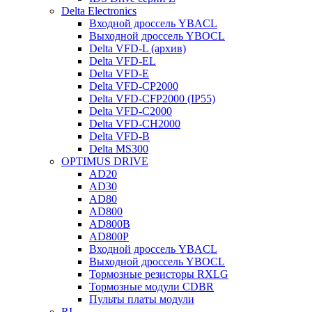
Delta Electronics
Входной дроссель YBACL
Выходной дроссель YBOCL
Delta VFD-L (архив)
Delta VFD-EL
Delta VFD-E
Delta VFD-CP2000
Delta VFD-CFP2000 (IP55)
Delta VFD-C2000
Delta VFD-CH2000
Delta VFD-B
Delta MS300
OPTIMUS DRIVE
AD20
AD30
AD80
AD800
AD800B
AD800P
Входной дроссель YBACL
Выходной дроссель YBOCL
Тормозные резисторы RXLG
Тормозные модули CDBR
Пульты платы модули
RI