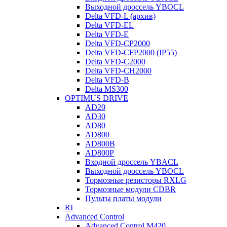
Выходной дроссель YBOCL
Delta VFD-L (архив)
Delta VFD-EL
Delta VFD-E
Delta VFD-CP2000
Delta VFD-CFP2000 (IP55)
Delta VFD-C2000
Delta VFD-CH2000
Delta VFD-B
Delta MS300
OPTIMUS DRIVE
AD20
AD30
AD80
AD800
AD800B
AD800P
Входной дроссель YBACL
Выходной дроссель YBOCL
Тормозные резисторы RXLG
Тормозные модули CDBR
Пульты платы модули
RI
Advanced Control
Advanced Control M420