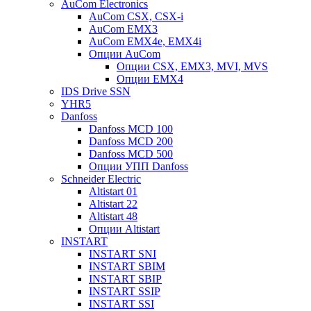
AuCom Electronics
AuCom CSX, CSX-i
AuCom EMX3
AuCom EMX4e, EMX4i
Опции AuCom
Опции CSX, EMX3, MVI, MVS
Опции EMX4
IDS Drive SSN
YHR5
Danfoss
Danfoss MCD 100
Danfoss MCD 200
Danfoss MCD 500
Опции УПП Danfoss
Schneider Electric
Altistart 01
Altistart 22
Altistart 48
Опции Altistart
INSTART
INSTART SNI
INSTART SBIM
INSTART SBIP
INSTART SSIP
INSTART SSI