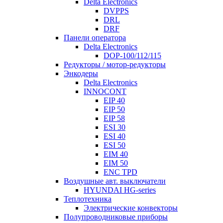
Delta Electronics
DVPPS
DRL
DRF
Панели оператора
Delta Electronics
DOP-100/112/115
Редукторы / мотор-редукторы
Энкодеры
Delta Electronics
INNOCONT
EIP 40
EIP 50
EIP 58
ESI 30
ESI 40
ESI 50
EIM 40
EIM 50
ENC TPD
Воздушные авт. выключатели
HYUNDAI HG-series
Теплотехника
Электрические конвекторы
Полупроводниковые приборы