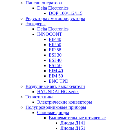
Панели оператора
Delta Electronics
DOP-100/112/115
Редукторы / мотор-редукторы
Энкодеры
Delta Electronics
INNOCONT
EIP 40
EIP 50
EIP 58
ESI 30
ESI 40
ESI 50
EIM 40
EIM 50
ENC TPD
Воздушные авт. выключатели
HYUNDAI HG-series
Теплотехника
Электрические конвекторы
Полупроводниковые приборы
Силовые диоды
Выпрямительные штыревые
Диоды Д141
Диоды Д151