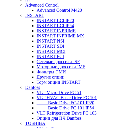
Advanced Control
Advanced Control M420
INSTART
INSTART LCI IP20
INSTART LCI IP54
INSTART INPRIME
INSTART INPRIME MX
INSTART NSI
INSTART SDI
INSTART MCI
INSTART FCI
Сетевые дроссели ISF
Моторные дроссели IMF
Фильтры ЭМИ
Другие опции
Торм опции INSTART
Danfoss
VLT Micro Drive FC 51
VLT HVAC Basic Drive FC 101
_____Basic Drive FC-101 IP20
_____Basic Drive FC 101 IP54
VLT Refrigeration Drive FC 103
Опции для ПЧ Danfoss
TOSHIBA