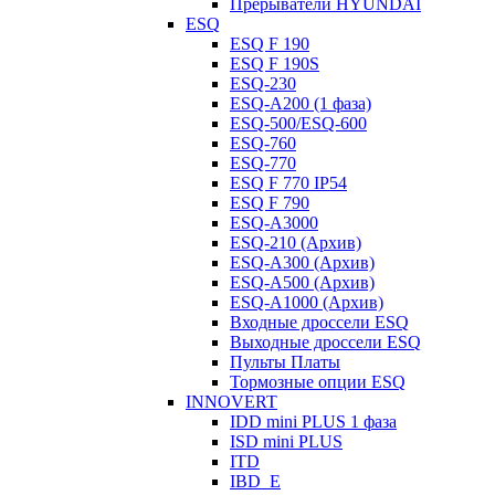
Прерыватели HYUNDAI
ESQ
ESQ F 190
ESQ F 190S
ESQ-230
ESQ-A200 (1 фаза)
ESQ-500/ESQ-600
ESQ-760
ESQ-770
ESQ F 770 IP54
ESQ F 790
ESQ-A3000
ESQ-210 (Архив)
ESQ-A300 (Архив)
ESQ-A500 (Архив)
ESQ-A1000 (Архив)
Входные дроссели ESQ
Выходные дроссели ESQ
Пульты Платы
Тормозные опции ESQ
INNOVERT
IDD mini PLUS 1 фаза
ISD mini PLUS
ITD
IBD_E