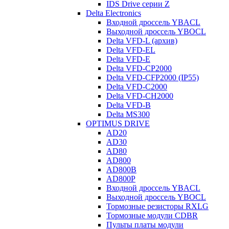
IDS Drive серии Z
Delta Electronics
Входной дроссель YBACL
Выходной дроссель YBOCL
Delta VFD-L (архив)
Delta VFD-EL
Delta VFD-E
Delta VFD-CP2000
Delta VFD-CFP2000 (IP55)
Delta VFD-C2000
Delta VFD-CH2000
Delta VFD-B
Delta MS300
OPTIMUS DRIVE
AD20
AD30
AD80
AD800
AD800B
AD800P
Входной дроссель YBACL
Выходной дроссель YBOCL
Тормозные резисторы RXLG
Тормозные модули CDBR
Пульты платы модули