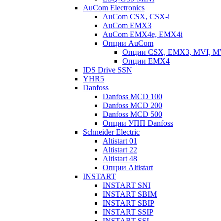
AuCom Electronics
AuCom CSX, CSX-i
AuCom EMX3
AuCom EMX4e, EMX4i
Опции AuCom
Опции CSX, EMX3, MVI, 
Опции EMX4
IDS Drive SSN
YHR5
Danfoss
Danfoss MCD 100
Danfoss MCD 200
Danfoss MCD 500
Опции УПП Danfoss
Schneider Electric
Altistart 01
Altistart 22
Altistart 48
Опции Altistart
INSTART
INSTART SNI
INSTART SBIM
INSTART SBIP
INSTART SSIP
INSTART SSI