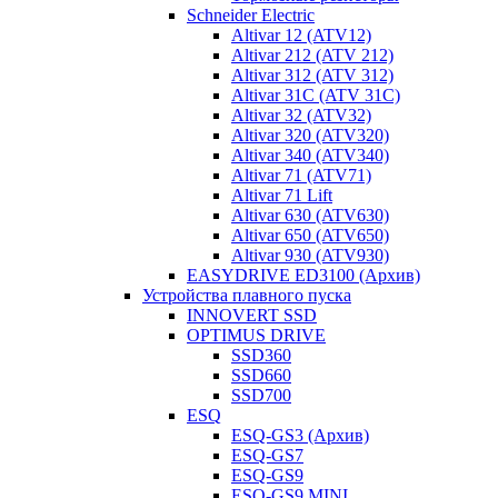
Schneider Electric
Altivar 12 (ATV12)
Altivar 212 (ATV 212)
Altivar 312 (ATV 312)
Altivar 31C (ATV 31C)
Altivar 32 (ATV32)
Altivar 320 (ATV320)
Altivar 340 (ATV340)
Altivar 71 (ATV71)
Altivar 71 Lift
Altivar 630 (ATV630)
Altivar 650 (ATV650)
Altivar 930 (ATV930)
EASYDRIVE ED3100 (Архив)
Устройства плавного пуска
INNOVERT SSD
OPTIMUS DRIVE
SSD360
SSD660
SSD700
ESQ
ESQ-GS3 (Архив)
ESQ-GS7
ESQ-GS9
ESQ-GS9 MINI