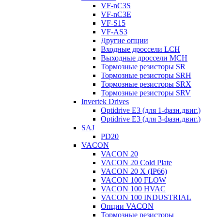
VF-nC3S
VF-nC3E
VF-S15
VF-AS3
Другие опции
Входные дроссели LCH
Выходные дроссели MCH
Тормозные резисторы SR
Тормозные резисторы SRH
Тормозные резисторы SRX
Тормозные резисторы SRV
Invertek Drives
Optidrive E3 (для 1-фазн.двиг.)
Optidrive E3 (для 3-фазн.двиг.)
SAJ
PD20
VACON
VACON 20
VACON 20 Cold Plate
VACON 20 X (IP66)
VACON 100 FLOW
VACON 100 HVAC
VACON 100 INDUSTRIAL
Опции VACON
Тормозные резисторы