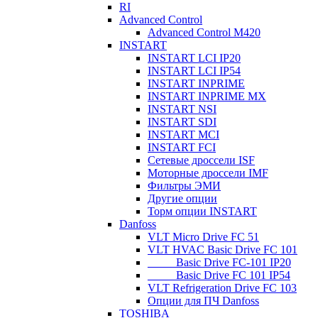
RI
Advanced Control
Advanced Control M420
INSTART
INSTART LCI IP20
INSTART LCI IP54
INSTART INPRIME
INSTART INPRIME MX
INSTART NSI
INSTART SDI
INSTART MCI
INSTART FCI
Сетевые дроссели ISF
Моторные дроссели IMF
Фильтры ЭМИ
Другие опции
Торм опции INSTART
Danfoss
VLT Micro Drive FC 51
VLT HVAC Basic Drive FC 101
_____Basic Drive FC-101 IP20
_____Basic Drive FC 101 IP54
VLT Refrigeration Drive FC 103
Опции для ПЧ Danfoss
TOSHIBA