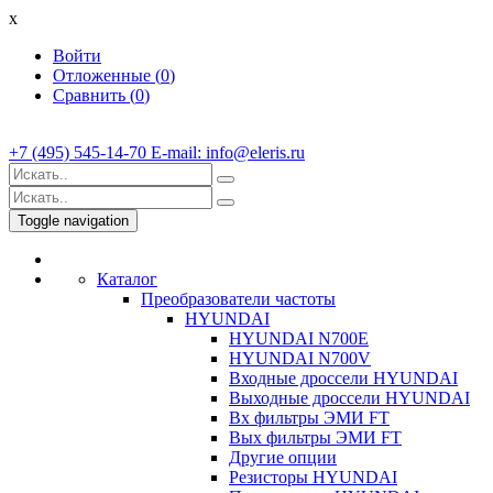
x
Войти
Отложенные (
0
)
Сравнить (
0
)
+7 (495) 545-14-70 E-mail: info@eleris.ru
Toggle navigation
Каталог
Преобразователи частоты
HYUNDAI
HYUNDAI N700E
HYUNDAI N700V
Входные дроссели HYUNDAI
Выходные дроссели HYUNDAI
Вх фильтры ЭМИ FT
Вых фильтры ЭМИ FT
Другие опции
Резисторы HYUNDAI