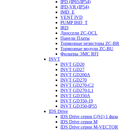
IPD (IP65/IP54)
IРD-VR (IP54)
IMD_E
VENT IVD
PUMP IHD_T
IRD
Дроссели ZC-OCL
Панели Платы
Тормозные резисторы ZC-BR
Тормозные модули ZC-BU
Фильтры ЭМС RFI
INVT
INVT GD20
INVT GD27
INVT GD200A
INVT GD270
INVT GD270-C2
INVT GD270-L1
INVT GD350A
INVT GD350-19
INVT GD350-IP55
IDS Drive
IDS Drive серии C(S1) 1 фаза
IDS Drive серии M
IDS Drive серии M-VECTOR