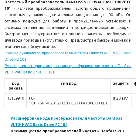
Частотный преобразователь DANFOSS VLT HVAC BASIC DRIVE FC
101
- является преобразователем частоты общего применения,
способным управлять двигателями мощностью до 90 кВт. Он
отлично подходит для работы в промышленных установках и
системах отопления, вентиляции и кондиционирования воздуха.
Быстрое меню содержит все основные параметры, необходимые
для ввода привода в эксплуатацию. Предусмотрен быстрый монтаж и
техническое обслуживание.
Краткое руководство преобразователя частоты Danfoss VLT HVAC Basic
Drive FC 101
Руководство по программированию преобразователя частоты Danfoss
VLT HVAC Basic Drive FC 101
код
тип код
защита
заказа
131L9910
FC-
IP20 з.пл
101P75KT4P20H2XXCXXXSXXXXAXBXCXXXXDX
Расшифровка кода преобразователя частоты Danfoss
VLT® HVAC Basic Drive FC 101
Преимущества преобразователей частоты Danfoss VLT