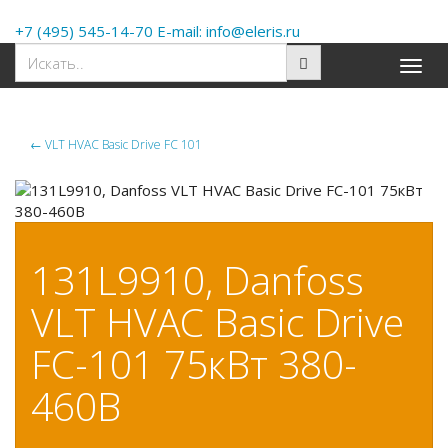
+7 (495) 545-14-70 E-mail: info@eleris.ru
Toggle
naviga
←
VLT HVAC Basic Drive FC 101
131L9910, Danfoss
VLT HVAC Basic Drive
FC-101 75кВт 380-
460В