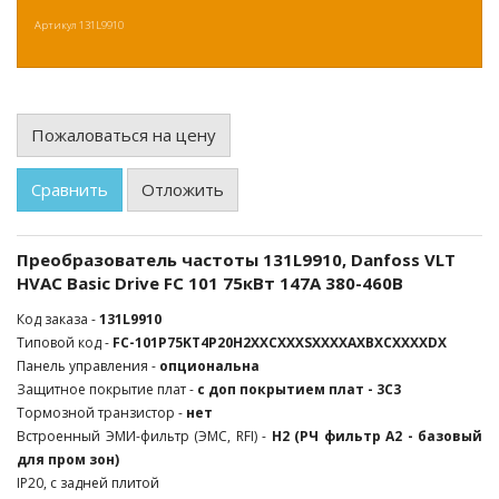
Артикул
131L9910
Пожаловаться на цену
Сравнить
Отложить
Преобразователь частоты 131L9910, Danfoss VLT
HVAC Basic Drive FC 101 75кВт 147А 380-460В
Код заказа -
131L9910
Типовой код -
FC-101P75KT4P20H2XXСXXXSXXXXAXBXCXXXXDX
Панель управления -
опциональна
Защитное покрытие плат -
с доп покрытием плат - 3С3
Тормозной транзистор -
нет
Встроенный ЭМИ-фильтр (ЭМС, RFI) -
Н2 (РЧ фильтр А2 - базовый
для пром зон)
IP20, c задней плитой