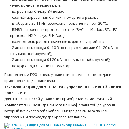
- электронное тепловое реле;
- встроенный фильтр ВЧ помех;
- сертифицированная функция пожарного режима;
- в габарите до 11 кВт возможно применение при -20 °C;
- RS485, встроенные протоколы связи (BACnet, Modbus RTU, FC-
протокол, N2 Metasys, FLN Apoge);
- возможность работы в качестве ведомого устройства;
- 2 аналоговых входа 0 - 10 В по напряжению или 04 - 20 мА по
току (масштабируемый);
- 2 аналоговых входа 04-20 мА по току (масштабируемый);
- вход для подключения термистора;
В исполнении IP20 панель управления в комплект не входит и
приобретается дополнительно:
132B0200, Опция для VLT Панель управления LCP VLT® Control
Panel LCP 31
Для выноса панелей управления приобретается
монтажный
комплект 132B0201
(для выноса на шкаф с защитой до уровня IP55,
который включает в себя кабель 3 метра для выноса панели
управления и прокладку для крепления панели.