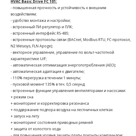
HVAC Basic Drive FC 101
:
- повышенная прочность и устойчивость к внешним
воздействиям;
- удобство монтажа и настройки;
- встроенный ПИ-регулятор и ПЛК;
- встроенный интерфейс RS-485;
-
встроенные протоколы связи (BACnet, Modbus RTU, FC-протокол,
N2 Metasys, FLN Apoge);
- векторное управление, управление по вольт-частотной
характеристике U/F;
- автоматическая оптимизация энергопотребления (АЕО);
- автоматическая адаптация к двигателю;
- 110% перегрузка в течении 1 минуты;
- пусковой момент 135% в теч. 0,5 секунд;
- встроенные функции управления вентиляторами и насосами:
+ режим сна
+ мониторинг и корректировка резонанса
+ поддержание подпора воздуха на лестничных клетках
+ запуск на лету
+ мониторинг состояния приводных ремней
+ защита от холостого хода
- для повышения уровня защиты платы покрыты компаундом;