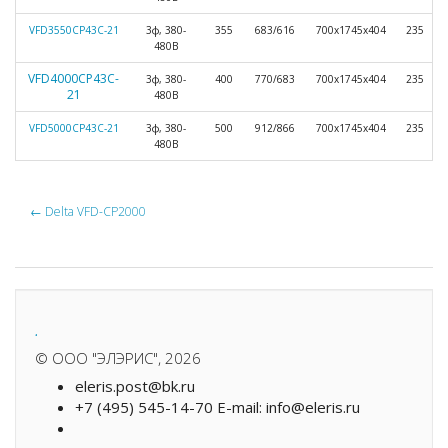
VFD3550CP43C-21
3ф, 380-
355
683/616
700х1745х404
235
480В
VFD4000CP43C-
3ф, 380-
400
770/683
700х1745х404
235
21
480В
VFD5000CP43C-21
3ф, 380-
500
912/866
700х1745х404
235
480В
←
Delta VFD-CP2000
.
©
ООО "ЭЛЭРИС"
, 2026
eleris.post@bk.ru
+7 (495) 545-14-70 E-mail: info@eleris.ru