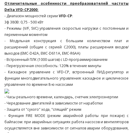
Отличительные особенности преобразователей частоты
Delta VFD-СP2000:
- Диапазон мощностей серии
VFD-СP
:
3ф 380В: 0,75 - 500 кВт
- Режимы (V/F, SVC) управления скоростью нагрузки с постоянным и
переменным моментом
- Модульная конструкция с большим количеством плат и
расширений (общие с серией С2000), платы расширения входов/
выходов (EMC-D42A, EMC-D611A, EMC-R6AA)
- Встроенный ПЛК (1000 шагов) с LD-программированием
- Перегрузочная способность: 120% в течение минуты
- Каскадное управление с VFD-CP, встроенный ПИД-регулятор и
функции многодвигательного управления: каскадное и циклическое
управление по времени 8-ю насосами
- Часы реального времени, календарь, счетчик электроэнергии
- Чередование двигателей в зависимости от наработки
- Защита от "сухого" хода, "спящий" режим
- Функция FIRE MODE (режим аварийной работы при пожаре) с
байпасом: при аварийных ситуациях работа насосов и вентиляторов
осуществляется вне зависимости от сигналов аварии оборудования,