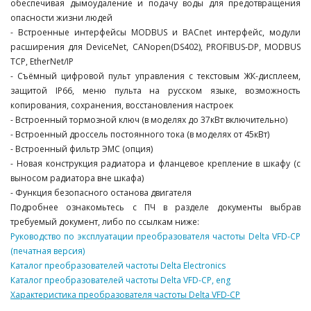
обеспечивая дымоудаление и подачу воды для предотвращения
опасности жизни людей
- Встроенные интерфейсы MODBUS и BACnet интерфейс, модули
расширения для DeviceNet, CANopen(DS402), PROFIBUS-DP, MODBUS
TCP, EtherNet/IP
- Съёмный цифровой пульт управления с текстовым ЖК-дисплеем,
защитой IP66, меню пульта на русском языке, возможность
копирования, сохранения, восстановления настроек
- Встроенный тормозной ключ (в моделях до 37кВт включительно)
- Встроенный дроссель постоянного тока (в моделях от 45кВт)
- Встроенный фильтр ЭМС (опция)
- Новая конструкция радиатора и фланцевое крепление в шкафу (с
выносом радиатора вне шкафа)
- Функция безопасного останова двигателя
Подробнее ознакомьтесь с ПЧ в разделе документы выбрав
требуемый документ, либо по ссылкам ниже:
Руководство по эксплуатации преобразователя частоты Delta VFD-CP
(печатная версия)
Каталог преобразователей частоты Delta Electronics
Каталог преобразователей частоты Delta VFD-CP, eng
Характеристика преобразователя частоты Delta VFD-СP