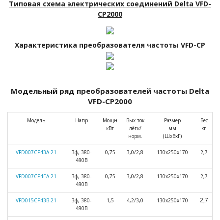
Типовая схема электрических соединений Delta VFD-
СP2000
Характеристика преобразователя частоты VFD-CP
Модельный ряд преобразователей частоты Delta
VFD-CP2000
Модель
Напр
Мощн
Вых ток
Размер
Вес
кВт
лёгк/
мм
кг
норм.
(ШхВхГ)
VFD007СP43A-21
3ф, 380-
0,75
3,0/2,8
130х250х170
2,7
480В
VFD007СP4EA-21
3ф, 380-
0,75
3,0/2,8
130х250х170
2,7
480В
2,7
VFD015СP43B-21
3ф, 380-
1,5
4,2/3,0
130х250х170
480B