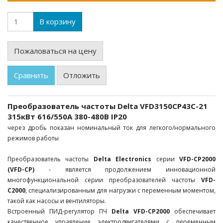
В корзину
Пожаловаться на цену
Сравнить
Отложить
Преобразователь частоты Delta VFD3150CP43C-21
315кВт 616/550А 380-480В IP20
через дробь показан номинальный ток для легкого/нормального
режимов работы
Преобразователь частоты
Delta Electronics
серии
VFD-CP2000
(VFD-CP)
- является продолжением инновационной
многофункциональной серии преобразователей частоты
VFD-
С2000
, специализированным для нагрузки с переменным моментом,
такой как насосы и вентиляторы.
Встроенный ПИД-регулятор ПЧ
Delta VFD-CP2000
обеспечивает
качественное управление электродвигателями с переменным