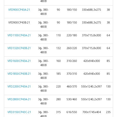
480В
VFD900CP43A-21
3ф, 380-
90
180/150
330х688,3х275
38
480В
VFD900CP43B-21
3ф, 380-
90
180/150
330х688,3х275
38
480В
VFD1100CP43A-21
3ф, 380-
110
220/180
370х715,8х300
64
480В
VFD1320CP43B-21
3ф, 380-
132
260/220
370х715,8х300
64
480В
VFD1600CP43A-21
3ф, 380-
160
310/260
420х940х300
85
480В
VFD1850CP43B-21
3ф, 380-
185
370/310
420х940х300
85
480В
VFD2200CP43A-21
3ф, 380-
220
460/370
550х1240,2х397
130
480В
VFD2800CP43A-21
3ф, 380-
280
530/460
550х1240,2х397
130
480В
VFD3150CP43C-21
3ф, 380-
315
616/550
700х1745х404
235
480В